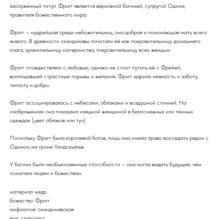
заслуженный титул. Фригг является верховной богиней, супругой Одина,
правителя божественного мира.
Фригг – мудрейшая среди небожительниц, она добрая и понимающая мать всего
живого. В древности скандинавы почитали её как покровительницу домашнего
очага, хранительницу материнства, покровительницу всех женщин.
Фригг отождествляли с любовью, однако не стоит путать её с Фрейей,
воплощавшей страстные порывы и желания. Фригг дарила нежность и заботу,
теплоту и добро.
Фригг ассоциировалась с небесами, облаками и воздушной стихией. На
изображениях она показана изящной женщиной в белоснежных или тёмных
одеждах (цвет облаков или туч).
Поскольку Фригг была королевой богов, лишь она имела право восседать рядом с
Одином на троне Хлидскьяльв.
У богини были необыкновенные способности – она могла видеть будущее, чем
помогала людям и божествам.
материал: кедр
божество: Фригг
мифология: скандинавская
вид: статуэтка