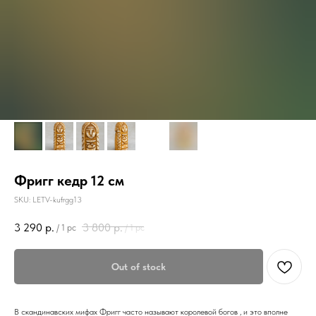
Фригг кедр 12 см
SKU:
LETV-kufrgg13
3 290
р.
3 800
р.
/
1 pc
/
1 pc
Out of stock
В скандинавских мифах Фригг часто называют королевой богов , и это вполне