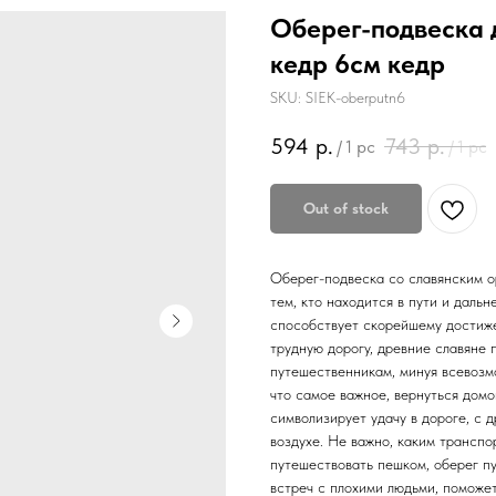
Оберег-подвеска 
кедр 6см кедр
SKU:
SIEK-oberputn6
594
р.
743
р.
/
1 pc
/
1 pc
Out of stock
Оберег-подвеска со славянским о
тем, кто находится в пути и дальн
способствует скорейшему достиже
трудную дорогу, древние славяне 
путешественникам, минуя всевозмо
что самое важное, вернуться дом
символизирует удачу в дороге, с д
воздухе. Не важно, каким транспо
путешествовать пешком, оберег пу
встреч с плохими людьми, поможе