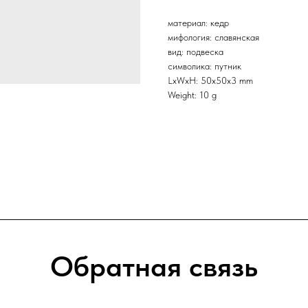
материал: кедр
мифология: славянская
вид: подвеска
символика: путник
LxWxH: 50x50x3 mm
Weight: 10 g
Обратная связь