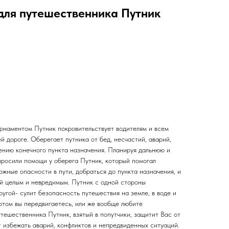
для путешественника Путник
рнаментом Путник покровительствует водителям и всем
ей дороге. Оберегает путника от бед, несчастий, аварий,
нию конечного пункта назначения. Планируя дальнюю и
просили помощи у оберега Путник, который помогал
жные опасности в пути, добраться до пункта назначения, и
ой целым и невредимым. Путник с одной стороны
ругой- сулит безопасность путешествия на земле, в воде и
ртом вы передвигаетесь, или же вообще любите
тешественника Путник, взятый в попутчики, защитит Вас от
т избежать аварий, конфликтов и непредвиденных ситуаций.