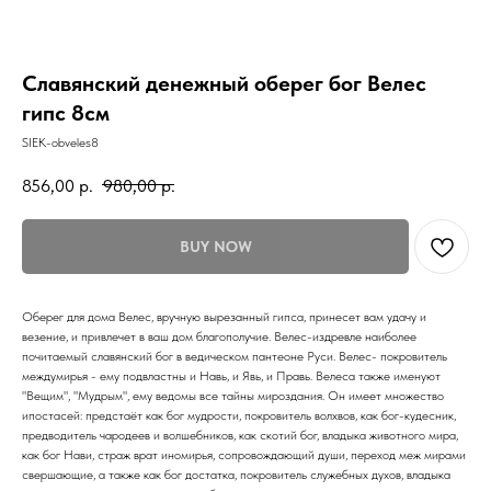
Славянский денежный оберег бог Велес
гипс 8см
SIEK-obveles8
856,00
р.
980,00
р.
BUY NOW
Оберег для дома Велес, вручную вырезанный гипса, принесет вам удачу и
везение, и привлечет в ваш дом благополучие. Велес-издревле наиболее
почитаемый славянский бог в ведическом пантеоне Руси. Велес- покровитель
междумирья - ему подвластны и Навь, и Явь, и Правь. Велеса также именуют
"Вещим", "Мудрым", ему ведомы все тайны мироздания. Он имеет множество
ипостасей: предстаёт как бог мудрости, покровитель волхвов, как бог-кудесник,
предводитель чародеев и волшебников, как скотий бог, владыка животного мира,
как бог Нави, страж врат иномирья, сопровождающий души, переход меж мирами
свершающие, а также как бог достатка, покровитель служебных духов, владыка