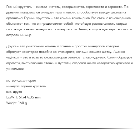
Горный хрусталь – символ чистоты, совершенства, скромности и верности. По
древним поверьям, он очищает тело и мысли, способствует выводу шлаков из
организма. Горный хрусталь – это камень ясновидцев. Его связь с ясновидением
объясняют тем, что он представляет собой чистейшую разновидность кварца,
слагающего значительную часть поверхности Земли, которая чувствует космос и
астральный мир.
Друза – это уникальный камень, а точнее – сростки минералов, которые
образуют некоторое подобие конгломерата, напоминающего щётку. Именно
«щётка» - это и есть то слово, которое означает слово «друза». Камни образуют
агрегаты, выстилающие стенки и пустоты, создавая нечто невероятно красивое и
уникальное
материал: минерал
минерал: горный хрусталь
вид: друза
LxWxH: 51x47x35 mm
Weight: 160 g