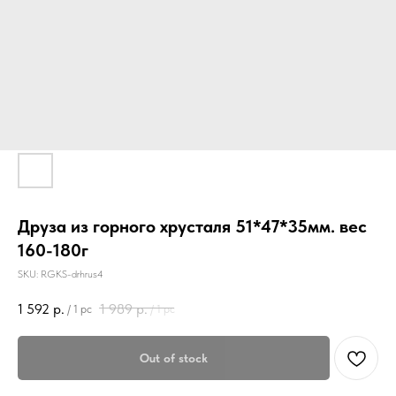
Друза из горного хрусталя 51*47*35мм. вес
160-180г
SKU:
RGKS-drhrus4
1 592
р.
1 989
р.
/
1 pc
/
1 pc
Out of stock