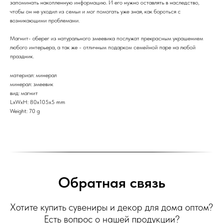
запоминать накопленную информацию. И его нужно оставлять в наследство,
чтобы он не уходил из семьи и мог помогать уже зная, как бороться с
возникающими проблемами.
Магнит- оберег из натурального змеевика послужат прекрасным украшением
любого интерьера, а так же - отличным подарком семейной паре на любой
праздник.
материал: минерал
минерал: змеевик
вид: магнит
LxWxH: 80x105x5 mm
Weight: 70 g
Обратная связь
Хотите купить сувениры и декор для дома оптом?
Есть вопрос о нашей продукции?