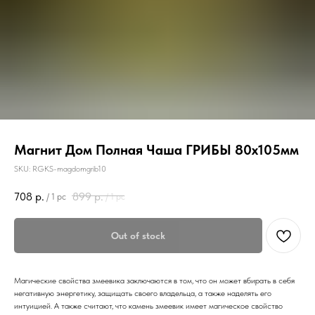
Магнит Дом Полная Чаша ГРИБЫ 80х105мм
SKU:
RGKS-magdomgrib10
708
р.
899
р.
/
1 pc
/
1 pc
Out of stock
Магические свойства змеевика заключаются в том, что он может вбирать в себя
негативную энергетику, защищать своего владельца, а также наделять его
интуицией. А также считают, что камень змеевик имеет магическое свойство