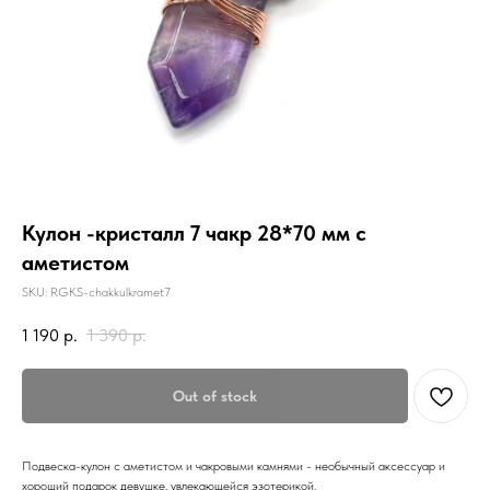
Кулон -кристалл 7 чакр 28*70 мм с
аметистом
SKU:
RGKS-chakkulkramet7
1 190
р.
1 390
р.
Out of stock
Подвеска-кулон с аметистом и чакровыми камнями - необычный аксессуар и
хороший подарок девушке, увлекающейся эзотерикой.