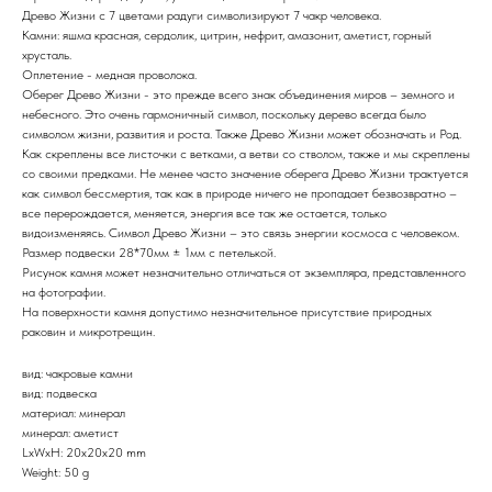
Древо Жизни с 7 цветами радуги символизируют 7 чакр человека.
Камни: яшма красная, сердолик, цитрин, нефрит, амазонит, аметист, горный
хрусталь.
Оплетение - медная проволока.
Оберег Древо Жизни - это прежде всего знак объединения миров – земного и
небесного. Это очень гармоничный символ, поскольку дерево всегда было
символом жизни, развития и роста. Также Древо Жизни может обозначать и Род.
Как скреплены все листочки с ветками, а ветви со стволом, также и мы скреплены
со своими предками. Не менее часто значение оберега Древо Жизни трактуется
как символ бессмертия, так как в природе ничего не пропадает безвозвратно –
все перерождается, меняется, энергия все так же остается, только
видоизменяясь. Символ Древо Жизни – это связь энергии космоса с человеком.
Размер подвески 28*70мм ± 1мм с петелькой.
Рисунок камня может незначительно отличаться от экземпляра, представленного
на фотографии.
На поверхности камня допустимо незначительное присутствие природных
раковин и микротрещин.
вид: чакровые камни
вид: подвеска
материал: минерал
минерал: аметист
LxWxH: 20x20x20 mm
Weight: 50 g