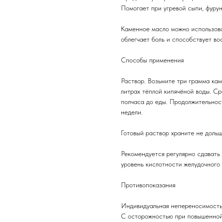
Помогает при угревой сыпи, фурун
Каменное масло можно использова
облегчает боль и способствует во
Способы применения
Раствор. Возьмите три грамма кам
литрах тёплой кипячёной воды. Ср
полчаса до еды. Продолжительнос
недели.
Готовый раствор храните не доль
Рекомендуется регулярно сдавать 
уровень кислотности желудочного 
Противопоказания
Индивидуальная непереносимость,
С осторожностью при повышенной 