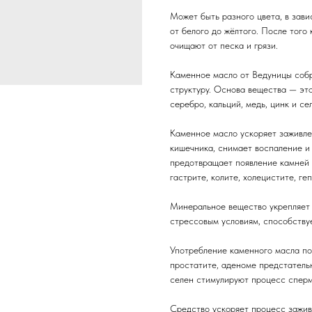
Может быть разного цвета, в зав
от белого до жёлтого. После того
очищают от песка и грязи.
Каменное масло от Ведуницы собр
структуру. Основа вещества — это
серебро, кальций, медь, цинк и с
Каменное масло ускоряет заживле
кишечника, снимает воспаление и
предотвращает появление камней 
гастрите, колите, холецистите, ге
Минеральное вещество укрепляет 
стрессовым условиям, способству
Употребление каменного масла по
простатите, аденоме предстатель
селен стимулируют процесс сперм
Средство ускоряет процесс заживл