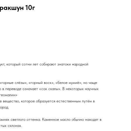
ракшун 10г
кт, который сотни лет собирают знатоки народной
«горные слёзы», «горный воск», «белое мумиё», но чаще
о в переводе означает «сок скалы». В некоторых научных
«геомалин»
е вещество, которое образуется естественным путём в
ород.
амнях светлого оттенка. Каменное масло обычно находят в
тых склонах.