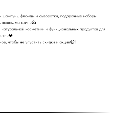
й шампунь, флюиды и сыворотки, подарочные наборы
 в нашем магазине👍
натуральной косметики и функциональных продуктов для
летия❤️
ое, чтобы не упустить скидки и акции😍!