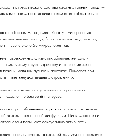
исимости от химического состава местных горных пород, —
 как каменное мало отделили от камня, его обязательно
ано на Горном Алтае, имеет богатую минеральную
 алюмокалиевые квасцы. В состав входят йод, железо,
елен — всего около 50 микроэлементов.
ние повреждённых слизистых оболочек желудка и
 спазмы. Стимулирует выработку и отделение желчи,
в печени, желчном пузыре и протоках. Помогает при
патит, язве желудка, пищевых отравлениях.
иммунитет, повышает устойчивость организма к
ет подавлению бактерий и вирусов.
могает при заболеваниях мужской половой системы —
ной железы, эректильной дисфункции. Цинк, марганец и
атогенеза и повышают сексуальную активность.
ения порезов, ожогов, пролежней, язв, укусов насекомых.