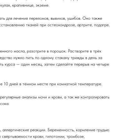
кулах, крапивнице, экземе.
ть для лечения переломов, вывихов, ушибов. Оно также
сстановлению тканей при остеохондрозе, артрите, подагре.
енного масла, разотрите в порошок. Растворите в трёх
едство нужно пить по одному стакану трижды в день за
ть курса — один месяц, затем сделайте перерыв на четыре
ше 10 дней в тёмном месте при комнатной температуре.
регулярные анализы мочи и крови, а так же контролировать
сока.
 аллергические реакции. Беременность, кормление грудью.
свёртываемости крови, гипотонии, тромбозе,