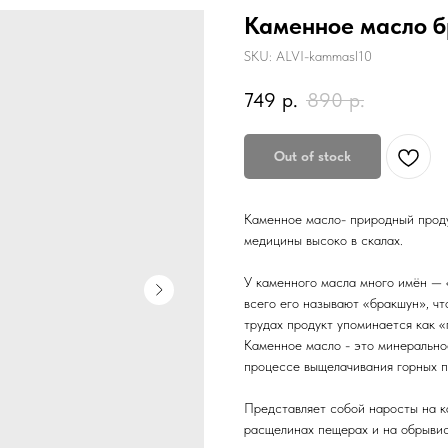
Каменное масло б
SKU:
ALVI-kammasl10
749
р.
890
р.
Out of stock
Каменное масло- природный проду
медицины высоко в скалах.
У каменного масла много имён — 
всего его называют «бракшун», чт
трудах продукт упоминается как 
Каменное масло - это минерально
процессе выщелачивания горных п
Представляет собой наросты на к
расщелинах пещерах и на обрывис