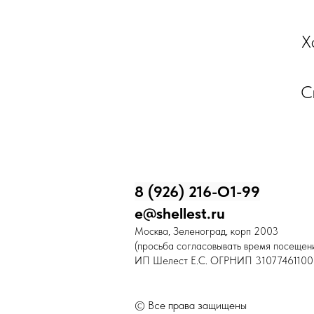
Х
С
8 (926) 216-О1-99
e@shellest.ru
Москва, Зеленоград, корп 2003
(просьба согласовывать время посещени
ИП Шелест Е.С. ОГРНИП 31077461100
© Все права защищены