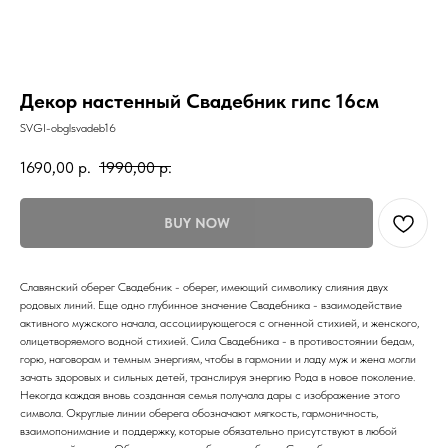
Декор настенный Свадебник гипс 16см
SVGI-obglsvadeb16
1690,00
р.
1990,00
р.
BUY NOW
Славянский оберег Свадебник - оберег, имеющий символику слияния двух
родовых линий. Еще одно глубинное значение Свадебника - взаимодействие
активного мужского начала, ассоциирующегося с огненной стихией, и женского,
олицетворяемого водной стихией. Сила Свадебника - в противостоянии бедам,
горю, наговорам и темным энергиям, чтобы в гармонии и ладу муж и жена могли
зачать здоровых и сильных детей, транслируя энергию Рода в новое поколение.
Некогда каждая вновь созданная семья получала дары с изображение этого
символа. Округлые линии оберега обозначают мягкость, гармоничность,
взаимопонимание и поддержку, которые обязательно присутствуют в любой