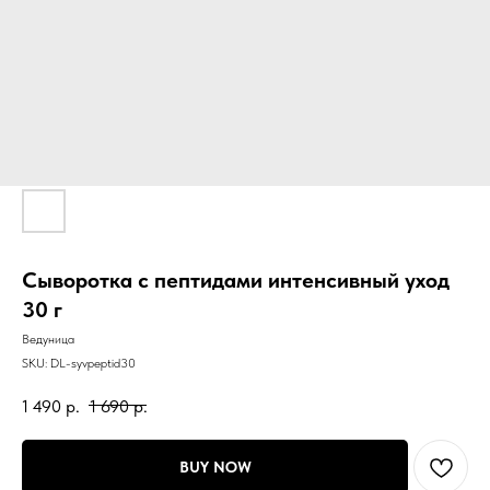
Сыворотка с пептидами интенсивный уход
30 г
Ведуница
SKU:
DL-syvpeptid30
1 490
р.
1 690
р.
BUY NOW