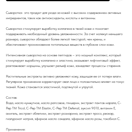
Сыворотка- это продукт для ухода за кожей с высоким содержанием активных
ингредиентов, таких как антиоксиданты, кислоты и витамины.
Сыворотка стимулирует выработку коллагена в твоей коже и помогает
поддерживать необходимый уровень увлажненности. За счет молекул меньшего
размера, сыворотки обладают более легкой текстурой, чем кремы, и
обеспечивают проникновение питательных веществ в глубокие слои кожи.
Интенсивная сыворотка на основе пептидов – это мощный комплекс, который
стимулирует выработку коллагена и эластина, оказывает лифтинговый эффект,
разглаживает морщины, улучшает рельеф кожи, замедляет процессы старения.
Растительные экстракты активно увлажняют кожу, защищая ее от потери влаги.
Регулярное применение корректирует овал лица и положительно влияет на тонус
тканей. Кожа становится эластичной, подтянутой и упругой.
Состав:
Вода, масло кунжутное, масло рапсовое, глицерин, экстракт пантов марала, С-
Pep TM Tricol, С-Pep TM Elastin, С-Pep TM Defensil, эуксил 9010, витамин Е,
амигель, экстракт облепихи, экстракт розмарина, экстракт просо, реокар,
гиалуронат натрия, эфирное масло сандала, эфирное масло розы, токобиол С.
Применение: