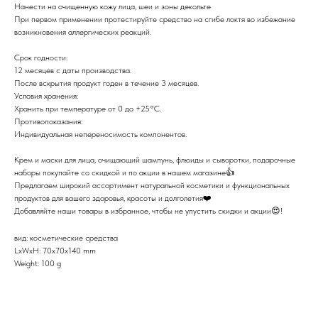
Нанести на очищенную кожу лица, шеи и зоны декольте
При первом применении протестируйте средство на сгибе локтя во избежание
возникновения аллергических реакций.
Срок годности:
12 месяцев с даты производства.
После вскрытия продукт годен в течение 3 месяцев.
Условия хранения:
Хранить при температуре от 0 до +25°C.
Противопоказания:
Индивидуальная непереносимость компонентов.
Крем и маски для лица, очищающий шампунь, флюиды и сыворотки, подарочные
наборы покупайте со скидкой и по акции в нашем магазине👍
Предлагаем широкий ассортимент натуральной косметики и функциональных
продуктов для вашего здоровья, красоты и долголетия❤️
Добавляйте наши товары в избранное, чтобы не упустить скидки и акции😍!
вид: косметические средства
LxWxH: 70x70x140 mm
Weight: 100 g