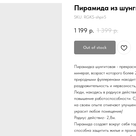
Пирамида из шунг
SKU:
RGKS-shpir5
1 199
р.
1 399
р.
Out of stock
Пирамидка шунгитовая - прекрасн
минерал, возраст которого более 
природными фуллеренами находит
раздражительность и нервозность
Люди, находясь в радиусе действи
повышение работоспособности. С
на своем опыте отмечают улучшен
украсит любое помещение/
Радиус действиz- 2,8м.
Пирамида создает вокруг себя то
способна защитить жилье и произ