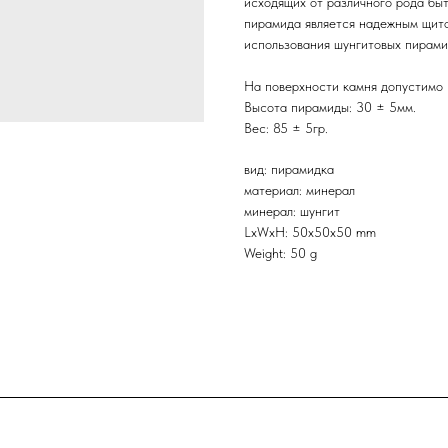
исходящих от различного рода быт
пирамида является надежным щитом
использования шунгитовых пирами
На поверхности камня допустимо 
Высота пирамиды: 30 ± 5мм.
Вес: 85 ± 5гр.
вид: пирамидка
материал: минерал
минерал: шунгит
LxWxH: 50x50x50 mm
Weight: 50 g