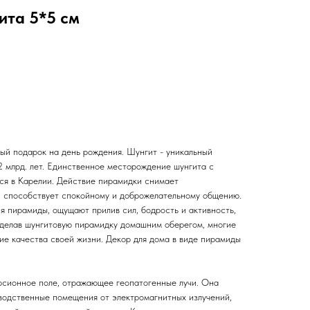
ита 5*5 см
ый подарок на день рождения. Шунгит - уникальный
2 млрд. лет. Единственное месторождение шунгита с
ся в Карелии. Действие пирамидки снимает
, способствует спокойному и доброжелательному общению.
я пирамиды, ощущают прилив сил, бодрость и активность,
делав шунгитовую пирамидку домашним оберегом, многие
ие качества своей жизни. Декор для дома в виде пирамиды
рсионное поле, отражающее геопатогенные лучи. Она
водственные помещения от электромагнитных излучений,