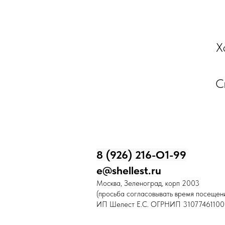
Х
С
8 (926) 216-О1-99
e@shellest.ru
Москва, Зеленоград, корп 2003
(просьба согласовывать время посещени
ИП Шелест Е.С. ОГРНИП 31077461100