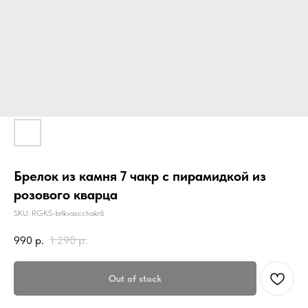
Брелок из камня 7 чакр с пирамидкой из
розового кварца
SKU:
RGKS-brlkvascchakr6
990
р.
1 290
р.
Out of stock