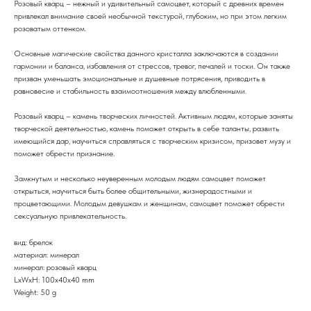
Розовый кварц – нежный и удивительный самоцвет, который с древних времен
привлекал внимание своей необычной текстурой, глубоким, но при этом легким
розоватым оттенком.
Основные магические свойства данного кристалла заключаются в создании
гармонии и баланса, избавления от стрессов, тревог, печалей и тоски. Он также
призван уменьшать эмоциональные и душевные потрясения, приводить в
равновесие и стабильность взаимоотношения между влюбленными.
Розовый кварц – камень творческих личностей. Активным людям, которые заняты
творческой деятельностью, камень поможет открыть в себе таланты, развить
имеющийся дар, научиться справляться с творческим кризисом, призовет музу и
поможет обрести признание.
Замкнутым и несколько неуверенным молодым людям самоцвет поможет
открыться, научиться быть более общительными, жизнерадостными и
процветающими. Молодым девушкам и женщинам, самоцвет поможет обрести
сексуальную привлекательность.
вид: брелок
материал: минерал
минерал: розовый кварц
LxWxH: 100x40x40 mm
Weight: 50 g