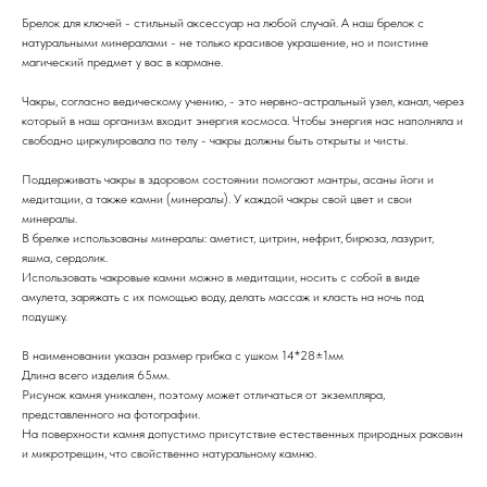
Брелок для ключей - стильный аксессуар на любой случай. А наш брелок с
натуральными минералами - не только красивое украшение, но и поистине
магический предмет у вас в кармане.
Чакры, согласно ведическому учению, - это нервно-астральный узел, канал, через
который в наш организм входит энергия космоса. Чтобы энергия нас наполняла и
свободно циркулировала по телу - чакры должны быть открыты и чисты.
Поддерживать чакры в здоровом состоянии помогают мантры, асаны йоги и
медитации, а также камни (минералы). У каждой чакры свой цвет и свои
минералы.
В брелке использованы минералы: аметист, цитрин, нефрит, бирюза, лазурит,
яшма, сердолик.
Использовать чакровые камни можно в медитации, носить с собой в виде
амулета, заряжать с их помощью воду, делать массаж и класть на ночь под
подушку.
В наименовании указан размер грибка с ушком 14*28±1мм
Длина всего изделия 65мм.
Рисунок камня уникален, поэтому может отличаться от экземпляра,
представленного на фотографии.
На поверхности камня допустимо присутствие естественных природных раковин
и микротрещин, что свойственно натуральному камню.