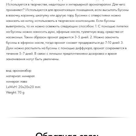
Используется в творчестве, медитации и интерьерной ароматерапии. Для чего
применяют? Используются для ароматизации помещения, если высыпать бусины
в вазочку, корзинку, шкатулку или другую тару. Бусинки с отверстиями можно
нанизать на нитку, использовать в творческих композициях. Если бусины
выветрились, то их можно освежить следующим способом: 1. С помощью пипетки
на бусины можно наносить духи, эфирные масла, туалетную воду, средства от
насекомых. Таким образом аромат держится 3-5 дней. 2. Можно замочить
бусины в эфирном масле, тогда аромат сможет продержаться до 7-10 дней 3.
Духи можно распылить на бусины с помощью диффузора, аромат сохраняется в
течение 5-7 дней. В связи с личными предпочтениями дозировка и время
замачивания могут быть увеличены.
вид: ароманабор
материал: минерал
минерал: лава
LxWxH: 20x20x20 mm
Weight: 70 g
Обратная связь