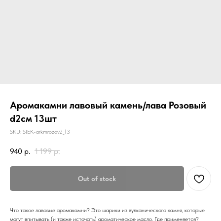
Аромакамни лавовый камень/лава Розовый
d2см 13шт
SKU:
SIEK-arkmrozov2_13
940
р.
1 199
р.
Out of stock
Что такое лавовые аромакамни? Это шарики из вулканического камня, которые
могут впитывать (и также источать) ароматическое масло. Где применяется?