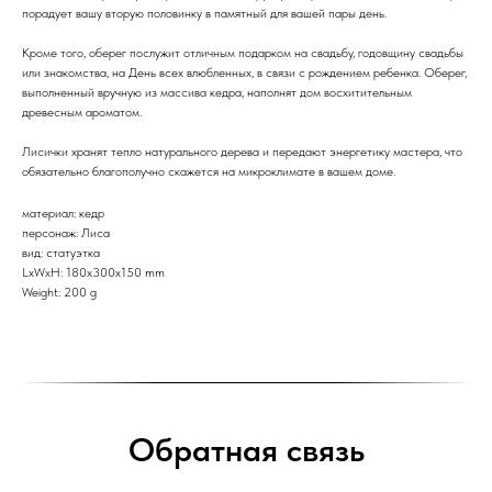
порадует вашу вторую половинку в памятный для вашей пары день.
Кроме того, оберег послужит отличным подарком на свадьбу, годовщину свадьбы
или знакомства, на День всех влюбленных, в связи с рождением ребенка. Оберег,
выполненный вручную из массива кедра, наполнят дом восхитительным
древесным ароматом.
Лисички хранят тепло натурального дерева и передают энергетику мастера, что
обязательно благополучно скажется на микроклимате в вашем доме.
материал: кедр
персонаж: Лиса
вид: статуэтка
LxWxH: 180x300x150 mm
Weight: 200 g
Обратная связь