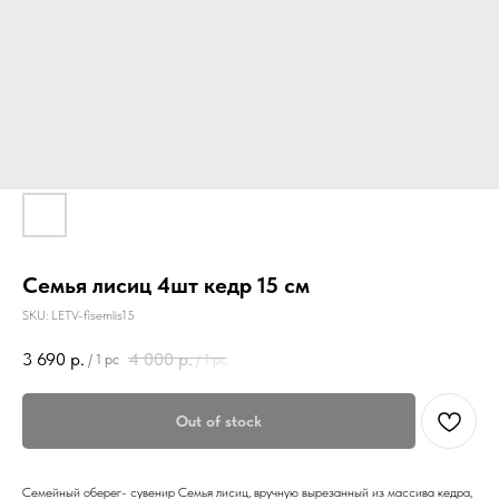
Семья лисиц 4шт кедр 15 см
SKU:
LETV-fisemlis15
3 690
р.
4 000
р.
/
1 pc
/
1 pc
Out of stock
Семейный оберег- сувенир Семья лисиц, вручную вырезанный из массива кедра,