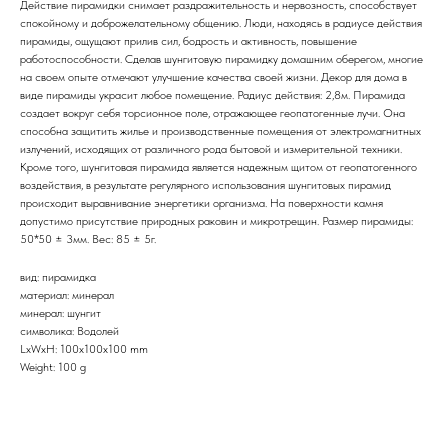
Действие пирамидки снимает раздражительность и нервозность, способствует
спокойному и доброжелательному общению. Люди, находясь в радиусе действия
пирамиды, ощущают прилив сил, бодрость и активность, повышение
работоспособности. Сделав шунгитовую пирамидку домашним оберегом, многие
на своем опыте отмечают улучшение качества своей жизни. Декор для дома в
виде пирамиды украсит любое помещение. Радиус действия: 2,8м. Пирамида
создает вокруг себя торсионное поле, отражающее геопатогенные лучи. Она
способна защитить жилье и производственные помещения от электромагнитных
излучений, исходящих от различного рода бытовой и измерительной техники.
Кроме того, шунгитовая пирамида является надежным щитом от геопатогенного
воздействия, в результате регулярного использования шунгитовых пирамид
происходит выравнивание энергетики организма. На поверхности камня
допустимо присутствие природных раковин и микротрещин. Размер пирамиды:
50*50 ± 3мм. Вес: 85 ± 5г.
вид: пирамидка
материал: минерал
минерал: шунгит
символика: Водолей
LxWxH: 100x100x100 mm
Weight: 100 g