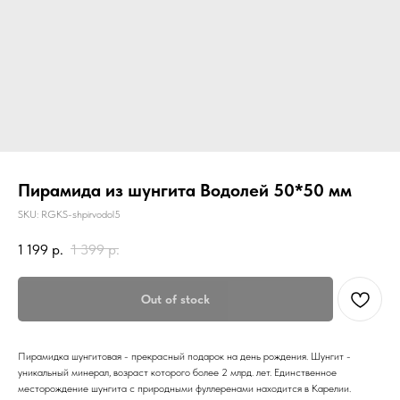
Пирамида из шунгита Водолей 50*50 мм
SKU:
RGKS-shpirvodol5
1 199
р.
1 399
р.
Out of stock
Пирамидка шунгитовая - прекрасный подарок на день рождения. Шунгит -
уникальный минерал, возраст которого более 2 млрд. лет. Единственное
месторождение шунгита с природными фуллеренами находится в Карелии.