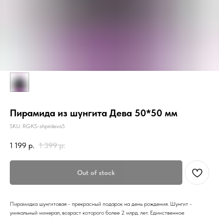
Пирамида из шунгита Дева 50*50 мм
SKU:
RGKS-shpirdeva5
1 199
р.
1 399
р.
Out of stock
Пирамидка шунгитовая - прекрасный подарок на день рождения. Шунгит -
уникальный минерал, возраст которого более 2 млрд. лет. Единственное