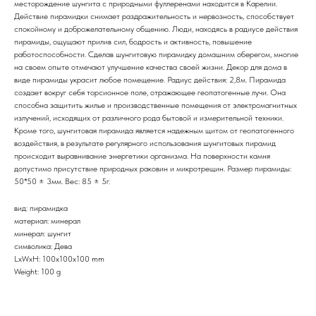
месторождение шунгита с природными фуллеренами находится в Карелии.
Действие пирамидки снимает раздражительность и нервозность, способствует
спокойному и доброжелательному общению. Люди, находясь в радиусе действия
пирамиды, ощущают прилив сил, бодрость и активность, повышение
работоспособности. Сделав шунгитовую пирамидку домашним оберегом, многие
на своем опыте отмечают улучшение качества своей жизни. Декор для дома в
виде пирамиды украсит любое помещение. Радиус действия: 2,8м. Пирамида
создает вокруг себя торсионное поле, отражающее геопатогенные лучи. Она
способна защитить жилье и производственные помещения от электромагнитных
излучений, исходящих от различного рода бытовой и измерительной техники.
Кроме того, шунгитовая пирамида является надежным щитом от геопатогенного
воздействия, в результате регулярного использования шунгитовых пирамид
происходит выравнивание энергетики организма. На поверхности камня
допустимо присутствие природных раковин и микротрещин. Размер пирамиды:
50*50 ± 3мм. Вес: 85 ± 5г.
вид: пирамидка
материал: минерал
минерал: шунгит
символика: Дева
LxWxH: 100x100x100 mm
Weight: 100 g