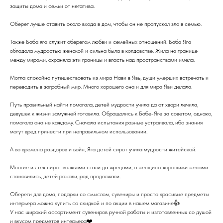
защиты дома и семьи от негатива.
Оберег лучше ставить около входа в дом, чтобы он не пропускал зло в семью.
Также Баба яга служит оберегом любви и семейных отношений. Баба Яга
обладала мудростью женской и сильна была в колдовстве. Жила на границе
между мирами, охраняла эти границы и власть над пространствами имела.
Могла спокойно путешествовать из мира Нави в Явь, души умерших встречать и
переводить в загробный мир. Много хорошего она и для мира Яви делала.
Путь правильный найти помогала, детей мудрости учила да от хвори лечила,
девушек к жизни замужней готовила. Обращались к Бабе-Яге за советом, однако,
помогала она не каждому. Сначала испытания разные устраивала, ибо знания
могут вред принести при неправильном использовании.
А во времена раздоров и войн, Яга детей сирот учила мудрости житейской.
Многие из тех сирот волхвами стали да жрецами, а женщины хорошими женами
становились, детей рожали, род продолжали.
Обереги для дома, подарки со смыслом, сувениры и просто красивые предметы
интерьера можно купить со скидкой и по акции в нашем магазине👍
У нас широкий ассортимент сувениров ручной работы и изготовленных со душой
и вкусом предметов интерьера❤️