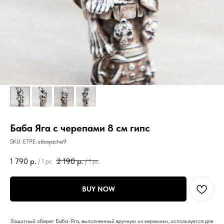
Баба Яга с черепами 8 см гипс
SKU:
ETPE-stbayache9
1 790
р.
2 190
р.
/
1 pc
/
1 pc
BUY NOW
Защитный оберег Баба-Яга, выполненный вручную из керамики, используется для