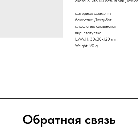
сказано, что мы есть внуки Дажьб
материал: мрамолит
божество: Даждьбог
мифология: славянская
вид: статуэтка
LxWxH: 30x30x120 mm
Weight: 90 g
Обратная связь