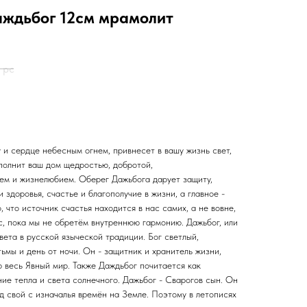
аждьбог 12см мрамолит
1 pc
 и сердце небесным огнем, привнесет в вашу жизнь свет,
олнит ваш дом щедростью, добротой,
ем и жизнелюбием. Оберег Дажьбога дарует защиту,
 здоровья, счастье и благополучие в жизни, а главное -
 что источник счастья находится в нас самих, а не вовне,
ас, пока мы не обретём внутреннюю гармонию. Дажьбог, или
вета в русской языческой традиции. Бог светлый,
тьмы и день от ночи. Он - защитник и хранитель жизни,
 весь Явный мир. Также Даждьбог почитается как
ие тепла и света солнечного. Дажьбог - Сварогов сын. Он
д свой с изначалья времён на Земле. Поэтому в летописях