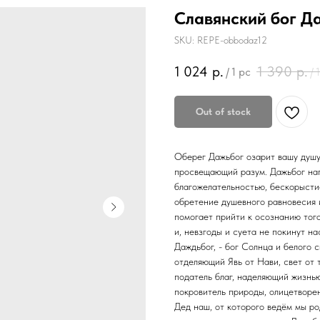
Славянский бог Д
SKU:
REPE-obbodaz12
1 024
р.
1 390
р.
/
1 pc
/
Out of stock
Оберег Дажьбог озарит вашу душу
просвещающий разум. Дажьбог нап
благожелательностью, бескорысти
обретение душевного равновесия и
помогает прийти к осознанию того,
и, невзгоды и суета не покинут н
Даждьбог, - бог Солнца и белого с
отделяющий Явь от Нави, свет от 
податель благ, наделяющий жизнью
покровитель природы, олицетворен
Дед наш, от которого ведём мы ро