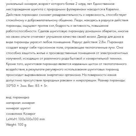
уникальный минерал, возраст которого более 2 млрд. лет. Единственное
месторождение шунгита с природными фуллеренами находится в Карелии.
Действие пирамидки снимает раздражительность и нервозность, способствует
спокойному и доброжелательному общению. Люди, находясь в радиусе действия
пирамиды, ощущают прилив сил, бодрость и активность, повышение
работоспособности. Сделав шунгитовую пирамидку домашним оберегом, многие
на своем опыте отмечают улучшение качества своей жизни. Декор для дома в
виде пирамиды украсит любое помещение. Радиус действия: 2,8м. Пирамида
создает вокруг себя торсионное поле, отражающее геопатогенные лучи. Она
способна защитить жилье и производственные помещения от электромагнитных
излучений, исходящих от различного рода бытовой и измерительной техники.
Кроме того, шунгитовая пирамида является надежным щитом от геопатогенного
воздействия, в результате регулярного использования шунгитовых пирамид
происходит выравнивание энергетики организма. На поверхности камня
допустимо присутствие природных раковин и микротрещин. Размер пирамиды:
50*50 ± 3мм. Вес: 85 ± 5г.
вид: пирамидка
материал: минерал
минерал: шунгит
символика: Козерог
LxWxH: 100x100x100 mm
Weight: 100 g