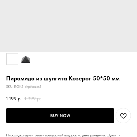
Пирамида из шунгита Козерог 50*50 мм
SKU:
RGKS-shpirkozer5
1 199
р.
1 399
р.
BUY NOW
Пирамидка шунгитовая - прекрасный подарок на день рождения. Шунгит -