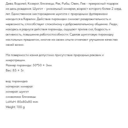
Дева, Водолей, Козерог, Близнецы, Рак, Рыбы, Овен, Лев - прекрасный подарок
на день рождения. Шунгит - уникальный минерал, возраст которого более 2 млрд.
лет. Единственное месторождение шунгита с природными фуллеренами
находится в Карелии. Действие пирамидки снимает раздражительность и
нервозность, способствует спокойному и доброжелательному общению. Люди,
находясь в радиусе действия пирамиды, ощущают прилив сил, бодрость и
активность, повышение работоспособности. Сделав шунгитовую пирамидку
настольным предметом, многие на своем опыте отмечают улучшение качества
своей жизни.
На поверхности камня допустимо присутствие природных раковин и
микротрещин.
Размер пирамиды: 50*50 ± 3мм.
Вес: 85 ± 5г.
вид: пирамидка
материал: минерал
минерал: шунгит
символика: Близнецы
LxWxH: 80x80x80 mm
Weight: 100 g