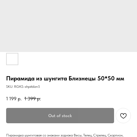
Пирамида из шунгита Близнецы 50*50 мм
SKU:
RGKS-shpirblizn5
1 199
р.
1 399
р.
Out of stock
Пирамидка шунгитовая со знаками зодиака Весы, Телец, Стрелец, Скорпион,