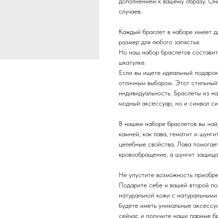
дополнением к вашему образу. Они
случаев.
Каждый браслет в наборе имеет дл
размер для любого запястья.
Но наш набор браслетов состави
шкатулке.
Если вы ищете идеальный подарок
отличным выбором. Этот стильный
индивидуальность. Браслеты из на
модный аксессуар, но и символ си
В нашем наборе браслетов вы най
камней, как лава, гематит и шунг
целебные свойства. Лава помогает
кровообращение, а шунгит защища
Не упустите возможность приобре
Подарите себе и вашей второй по
натуральной кожи с натуральными 
будете иметь уникальные аксессу
сейчас и получите наши парные б