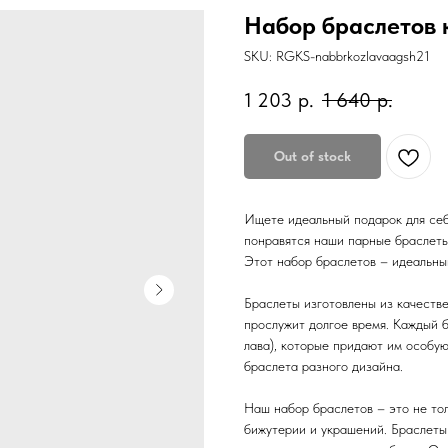
Набор браслетов к
SKU:
RGKS-nabbrkozlavaagsh21
1 203
р.
1 640
р.
Out of stock
Ищете идеальный подарок для себ
понравятся наши парные браслеты
Этот набор браслетов – идеальны
Браслеты изготовлены из качестве
прослужит долгое время. Каждый б
лава), которые придают им особую
браслета разного дизайна.
Наш набор браслетов – это не тол
бижутерии и украшений. Браслеты