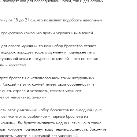
 подходят как для повседневной носки, так и для особых
ину от 18 до 21 см, что позволяет подобрать идеальный
т прекрасную компанию другим украшениям в вашей
 для своего мужчины, то наш набор браслетов станет
 подарок порадует вашего мужчину и подчеркнет его
туральной кожи и натуральных камней – это не только
лы и мужества.
дете браслеты с использованием таких натуральных
ит. Каждый из этих камней имеет свои особенности и
 снять стресс и усталость, гематит улучшает
ет от негативных энергий.
сти этот уникальный набор браслетов по выгодной цене.
ловинке что-то особенное – парные браслеты из
камнями. Вы будете выглядеть модно и стильно, а также
ары, которые подчеркнут вашу индивидуальность. Закажите
раслеты вместе с шкатулкой для украшений.