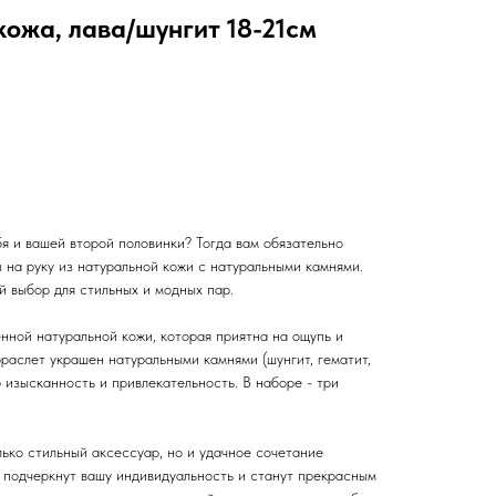
ожа, лава/шунгит 18-21см
я и вашей второй половинки? Тогда вам обязательно
 на руку из натуральной кожи с натуральными камнями.
й выбор для стильных и модных пар.
нной натуральной кожи, которая приятна на ощупь и
раслет украшен натуральными камнями (шунгит, гематит,
 изысканность и привлекательность. В наборе - три
ько стильный аксессуар, но и удачное сочетание
 подчеркнут вашу индивидуальность и станут прекрасным