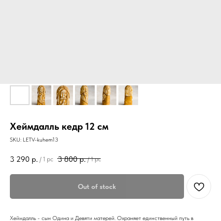
Хеймдалль кедр 12 см
SKU:
LETV-kuhem13
3 290
р.
3 800
р.
/
1 pc
/
1 pc
Out of stock
Хеймдалль - сын Одина и Девяти матерей. Охраняет единственный путь в