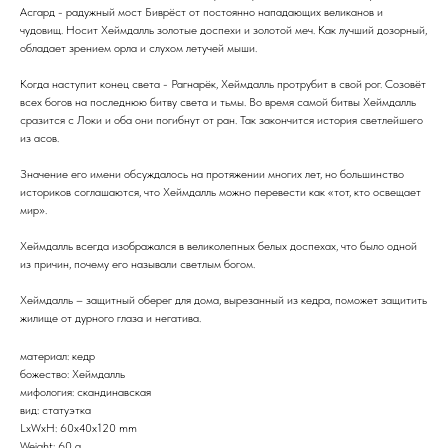
Асгард - радужный мост Биврёст от постоянно нападающих великанов и
чудовищ. Носит Хеймдалль золотые доспехи и золотой меч. Как лучший дозорный,
обладает зрением орла и слухом летучей мыши.
Когда наступит конец света - Рагнарёк, Хеймдалль протрубит в свой рог. Созовёт
всех богов на последнюю битву света и тьмы. Во время самой битвы Хеймдалль
сразится с Локи и оба они погибнут от ран. Так закончится история светлейшего
из асов.
Значение его имени обсуждалось на протяжении многих лет, но большинство
историков соглашаются, что Хеймдалль можно перевести как «тот, кто освещает
мир».
Хеймдалль всегда изображался в великолепных белых доспехах, что было одной
из причин, почему его называли светлым богом.
Хеймдалль – защитный оберег для дома, вырезанный из кедра, поможет защитить
жилище от дурного глаза и негатива.
материал: кедр
божество: Хеймдалль
мифология: скандинавская
вид: статуэтка
LxWxH: 60x40x120 mm
Weight: 60 g