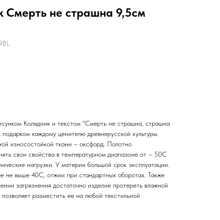
 Смерть не страшна 9,5см
t9BL
сунком Колядник и текстом "Смерть не страшна, страшна
м подарком каждому ценителю древнерусской культуры.
ной износостойкой ткани – оксфорд. Полотно
нять свои свойства в температурном диапазоне от – 50С
нические нагрузки. У материи большой срок эксплуатации.
е не выше 40С, отжим при стандартных оборотах. Также
лении загрязнения достаточно изделие протереть влажной
о позволяет разместить ее на любой текстильной