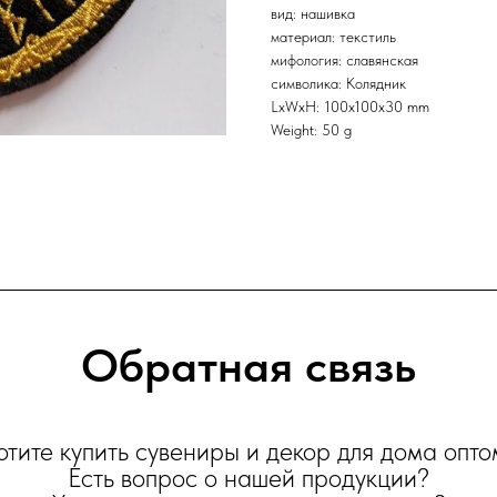
вид: нашивка
материал: текстиль
мифология: славянская
символика: Колядник
LxWxH: 100x100x30 mm
Weight: 50 g
Обратная связь
отите купить сувениры и декор для дома опто
Есть вопрос о нашей продукции?