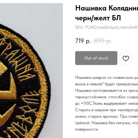
Нашивка Колядник
черн/желт БЛ
SKU:
PLMO-nashkolyad_chernzhel
719
р.
899
р.
Out of stock
Нашивка-шеврон со славянским ри
жизнь в неволе" будет прекрасны
Нашивка изготавливается из проч
термоустойчивое, способно сохра
до +110С.Ткань выдерживает меха
Стирать в машине при температур
можно стирать вручную. При появ
тряпкой. Нашивка без липучки, чт
поверхности.