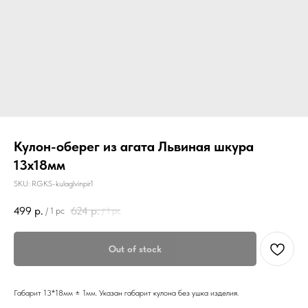
Кулон-оберег из агата Львиная шкура
13х18мм
SKU:
RGKS-kulaglvinpir1
499
р.
624
р.
/
1 pc
/
1 pc
Out of stock
Габарит 13*18мм ± 1мм. Указан габарит кулона без ушка изделия.