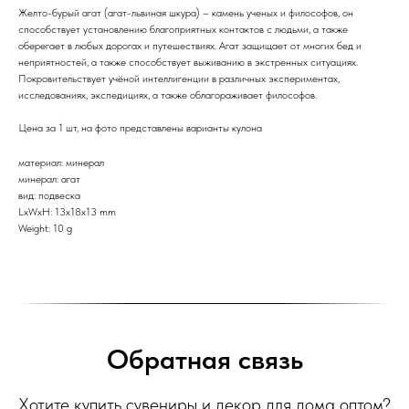
Желто-бурый агат (агат-львиная шкура) – камень ученых и философов, он
способствует установлению благоприятных контактов с людьми, а также
оберегает в любых дорогах и путешествиях. Агат защищает от многих бед и
неприятностей, а также способствует выживанию в экстренных ситуациях.
Покровительствует учёной интеллигенции в различных экспериментах,
исследованиях, экспедициях, а также облагораживает философов.
Цена за 1 шт, на фото представлены варианты кулона
материал: минерал
минерал: агат
вид: подвеска
LxWxH: 13x18x13 mm
Weight: 10 g
Обратная связь
Хотите купить сувениры и декор для дома оптом?