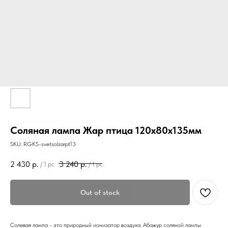
Соляная лампа Жар птица 120х80х135мм
SKU:
RGKS-svetsolzarpt13
2 430
р.
3 240
р.
/
1 pc
/
1 pc
Out of stock
Солевая лампа - это природный ионизатор воздуха. Абажур соляной лампы