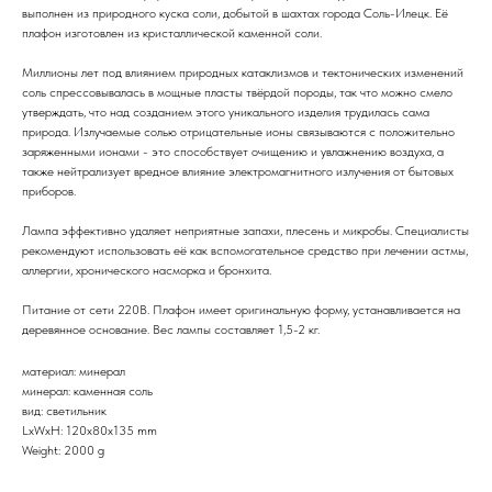
выполнен из природного куска соли, добытой в шахтах города Соль-Илецк. Её
плафон изготовлен из кристаллической каменной соли.
Миллионы лет под влиянием природных катаклизмов и тектонических изменений
соль спрессовывалась в мощные пласты твёрдой породы, так что можно смело
утверждать, что над созданием этого уникального изделия трудилась сама
природа. Излучаемые солью отрицательные ионы связываются с положительно
заряженными ионами - это способствует очищению и увлажнению воздуха, а
также нейтрализует вредное влияние электромагнитного излучения от бытовых
приборов.
Лампа эффективно удаляет неприятные запахи, плесень и микробы. Специалисты
рекомендуют использовать её как вспомогательное средство при лечении астмы,
аллергии, хронического насморка и бронхита.
Питание от сети 220В. Плафон имеет оригинальную форму, устанавливается на
деревянное основание. Вес лампы составляет 1,5-2 кг.
материал: минерал
минерал: каменная соль
вид: светильник
LxWxH: 120x80x135 mm
Weight: 2000 g