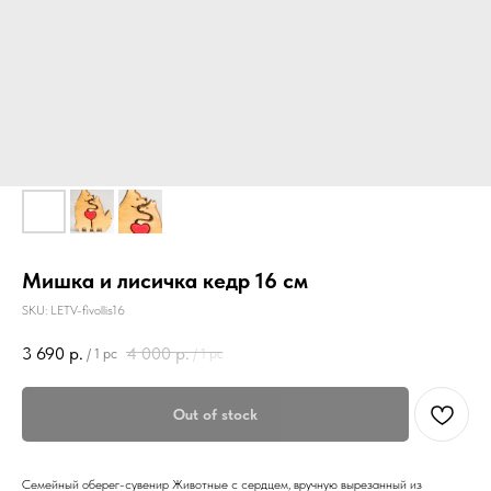
Мишка и лисичка кедр 16 см
SKU:
LETV-fivollis16
3 690
р.
4 000
р.
/
1 pc
/
1 pc
Out of stock
Семейный оберег-сувенир Животные с сердцем, вручную вырезанный из