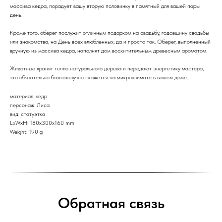
массива кедра, порадует вашу вторую половинку в памятный для вашей пары
день.
Кроме того, оберег послужит отличным подарком на свадьбу, годовщину свадьбы
или знакомства, на День всех влюбленных, да и просто так. Оберег, выполненный
вручную из массива кедра, наполнят дом восхитительным древесным ароматом.
Животные хранят тепло натурального дерева и передают энергетику мастера,
что обязательно благополучно скажется на микроклимате в вашем доме.
материал: кедр
персонаж: Лиса
вид: статуэтка
LxWxH: 180x300x160 mm
Weight: 190 g
Обратная связь