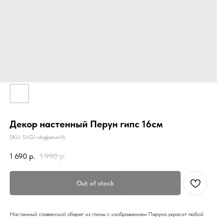
Декор настенный Перун гипс 16см
SKU:
SVGI-obglperun16
1 690
р.
1 990
р.
Out of stock
Настенный славянский оберег из глины с изображением Перуна украсит любой