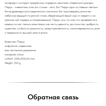
интерьер и послужит прекрасным подарком ценителю славянской культуры.
Перун - повелитель огня, его стихия - лето. Бог Перун один из главных светлых
богов древнерусского ведического пантеона. Бог-громовержец, воинство
небесное ведущий по ратной стезе, оберегающий явный мир от навьего и на
границе сей порядок устанавливающий. Перун суть та сила, что проявляется в
каждом из нас такими качествами, как честь, верность, достоинство, храбрость,
мужество, стойкость, решимость, целеустремлённость, самоотверженность, воля
и преданность высшей цели в жизни.
божество: Перун
мифология: славянская
вид: настенное украшение
материал: глина
LxWxH: 200x200x50 mm
Weight: 250 g
Обратная связь