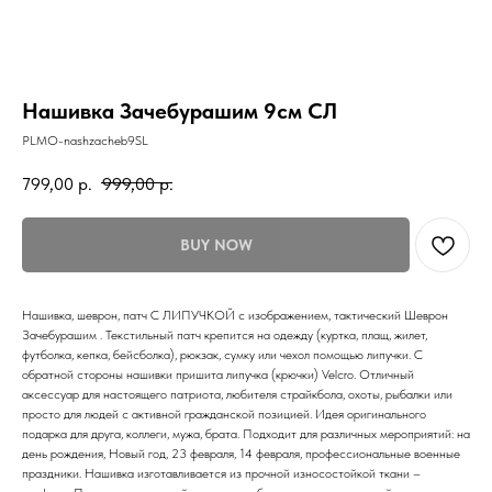
Нашивка Зачебурашим 9см СЛ
PLMO-nashzacheb9SL
799,00
р.
999,00
р.
BUY NOW
Нашивка, шеврон, патч С ЛИПУЧКОЙ с изображением, тактический Шеврон
Зачебурашим . Текстильный патч крепится на одежду (куртка, плащ, жилет,
футболка, кепка, бейсболка), рюкзак, сумку или чехол помощью липучки. С
обратной стороны нашивки пришита липучка (крючки) Velcro. Отличный
аксессуар для настоящего патриота, любителя страйкбола, охоты, рыбалки или
просто для людей с активной гражданской позицией. Идея оригинального
подарка для друга, коллеги, мужа, брата. Подходит для различных мероприятий: на
день рождения, Новый год, 23 февраля, 14 февраля, профессиональные военные
праздники. Нашивка изготавливается из прочной износостойкой ткани –