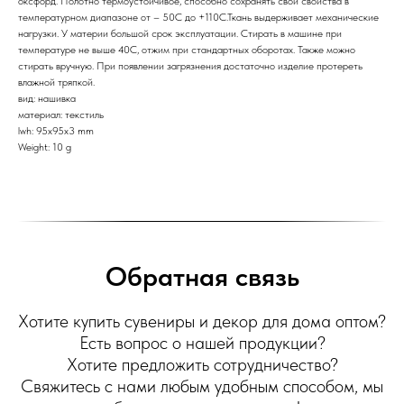
оксфорд. Полотно термоустойчивое, способно сохранять свои свойства в
температурном диапазоне от – 50С до +110С.Ткань выдерживает механические
нагрузки. У материи большой срок эксплуатации. Стирать в машине при
температуре не выше 40С, отжим при стандартных оборотах. Также можно
стирать вручную. При появлении загрязнения достаточно изделие протереть
влажной тряпкой.
вид: нашивка
материал: текстиль
lwh: 95x95x3 mm
Weight: 10 g
Обратная связь
Хотите купить сувениры и декор для дома оптом?
Есть вопрос о нашей продукции?
Хотите предложить сотрудничество?
Свяжитесь с нами любым удобным способом, мы