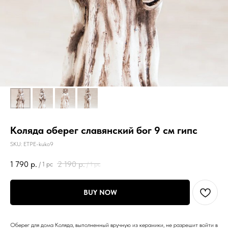
Коляда оберег славянский бог 9 см гипс
SKU:
ETPE-kuko9
1 790
р.
2 190
р.
/
1 pc
/
1 pc
BUY NOW
Оберег для дома Коляда, выполненный вручную из керамики, не разрешит войти в