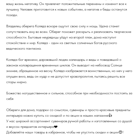
вашу жизнь негативу. Он привлечет положительные перемены и изменит все к
лучшему .Человек приготовится к новым событиям, а негатив и беды останутся
позади.
Владелец оберега Коляда вскоре ощутит свою силу и мощь. Удача станет
сопутствовать ему во всем. Оберег поможет раскрыть и реализовать творческие
способности. Бытовые неурядицы уйдут на второй план, дома наступит
спокойствие и мир. Коляда - один из светлых солнечных богов русского
ведического пантеона.
Коляда-бог времени, даровавший людям календарь и веды и поведавший о
законах коловращения временных циклов. Он выводит на небосвод Солнце
зимнее, обращенное на весну. Коляда изображается воинственным, но меч у него
опущен вниз, ведь он мудр и не допустит кровопролития, пытаясь решить все
споры мирно.
Божество могущественное и сильное, способное при необходимости постоять за
себя
Обереги для дома, подарки со смыслом, сувениры и просто красивые предметы
интерьера можно купить со скидкой и по акции в нашем магазине👍
У нас широкий ассортимент сувениров ручной работы и изготовленных со душой
и вкусом предметов интерьера❤️
Добавляйте наши товары в избранное, чтобы не упустить скидки и акции😍!