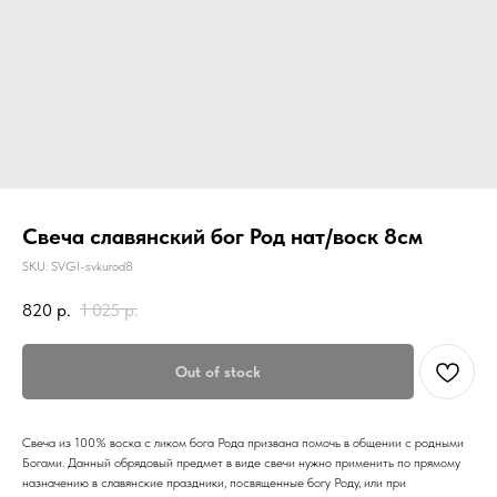
Свеча славянский бог Род нат/воск 8см
SKU:
SVGI-svkurod8
820
р.
1 025
р.
Out of stock
Свеча из 100% воска с ликом бога Рода призвана помочь в общении с родными
Богами. Данный обрядовый предмет в виде свечи нужно применить по прямому
назначению в славянские праздники, посвященные богу Роду, или при