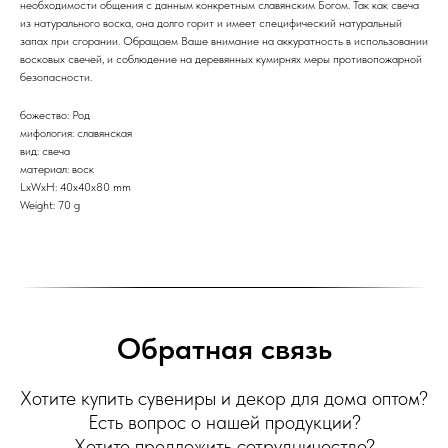
необходимости общения с данным конкретным славянским Богом. Так как свеча
из натурального воска, она долго горит и имеет специфический натуральный
запах при сгорании. Обращаем Ваше внимание на аккуратность в использовании
восковых свечей, и соблюдение на деревянных кумирнях меры противопожарной
безопасности.
божество: Род
мифология: славянская
вид: свеча
материал: воск
LxWxH: 40x40x80 mm
Weight: 70 g
Обратная связь
Хотите купить сувениры и декор для дома оптом?
Есть вопрос о нашей продукции?
Хотите предложить сотрудничество?