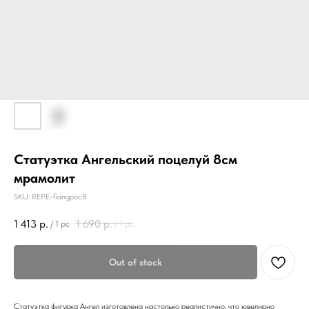
Статуэтка Ангельский поцелуй 8см
мрамолит
SKU:
REPE-fiangpoc8
1 413
р.
1 690
р.
/
1 pc
/
1 pc
Out of stock
Статуэтка фигурка Ангел изготовлена настолько реалистично, что ювелирно