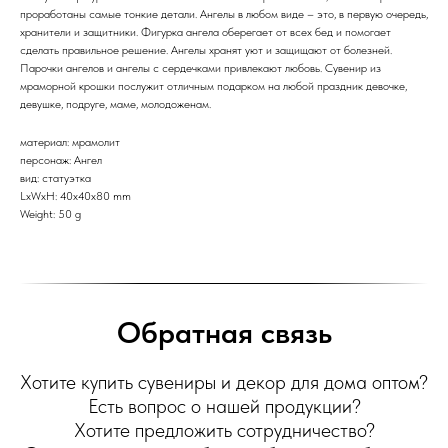
проработаны самые тонкие детали. Ангелы в любом виде – это, в первую очередь,
хранители и защитники. Фигурка ангела оберегает от всех бед и помогает
сделать правильное решение. Ангелы хранят уют и защищают от болезней.
Парочки ангелов и ангелы с сердечками привлекают любовь. Сувенир из
мраморной крошки послужит отличным подарком на любой праздник девочке,
девушке, подруге, маме, молодоженам.
материал: мрамолит
персонаж: Ангел
вид: статуэтка
LxWxH: 40x40x80 mm
Weight: 50 g
Обратная связь
Хотите купить сувениры и декор для дома оптом?
Есть вопрос о нашей продукции?
Хотите предложить сотрудничество?