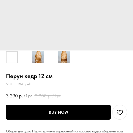
Перун кедр 12 см
SKU:
LETV-kupe13
3 290
р.
3 800
р.
/
1 pc
/
1 pc
BUY NOW
Оберег для дома Перун, вручную вырезанный из массива кедра, обережет ваш