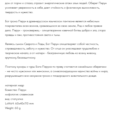
дом от порчи и сглаза, отразит энергетические атаки злых людей. Оберег Перун
усиливает уверенность в себе, дает стойкость и физическую выносливость,
твердость и мужество.
Бог грома Перун в древнерусском языческом пантеоне является небесным
покровителем всех воинов, сражающихся за свою землю, Род и любое правое
дело. Перун - громовержец - олицетворение извечной битвы добра и зла, спора
правды и лжи, противостояния света и тьмы.
Являясь сыном Сварога и Лады, Бог Перун олицетворяет собой честность,
справедливость, заботу и мужество. От отца он унаследовал трудолюбие и
творческое начало, а от матери - безграничную любовь ко всему живому,
хрупкому, беззащитному.
Поэтому кумиры и чуры Бога Перуна по праву считаются семейными оберегами
- не чисто мужскими или женскими, а символизирующими единство войны и мира,
разрушающего все ненужное грома и плодородного живительного дождя.
материал: кедр
божество: Перун
мифология: славянская
вид: статуэтка
LxWxH: 60x40x110 mm
Weight: 60 g