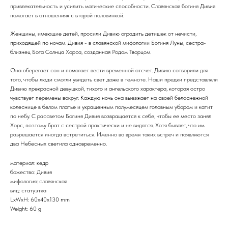
привлекательность и усилить магические способности. Славянская богиня Дивия
помогает в отношениях с второй половинкой.
Женщины, имеющие детей, просили Дивию оградить детишек от нечисти,
приходящей по ночам. Дивия - в славянской мифологии Богиня Луны, сестра-
близнец Бога Солнца Хорса, созданная Родом Творцом.
Она оберегает сон и помогает вести временной отсчет. Дивию сотворили для
того, чтобы люди смогли увидеть свет даже в темноте. Наши предки представляли
Дивию прекрасной девушкой, тихого и ангельского характера, которая остро
чувствует перемены вокруг. Каждую ночь она выезжает на своей белоснежной
колеснице в белом платье и украшенным полумесяцем головным убором и катит
по небу. С рассветом Богиня Дивия возвращается к себе, чтобы ее место занял
Хорс, поэтому брат с сестрой практически и не видятся. Хотя бывает, что им
разрешается иногда встретиться. Именно во время таких встреч и появляются
два Небесных светила одновременно.
материал: кедр
божество: Дивия
мифология: славянская
вид: статуэтка
LxWxH: 60x40x130 mm
Weight: 60 g