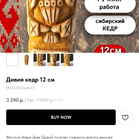
Дивия кедр 12 см
SKU:
LETV-kudiv13
3 290
р.
3 800
р.
/
1 pc
/
1 pc
BUY NOW
Женский оберег Дива (Дивия) помогает сохранить красоту, женскую