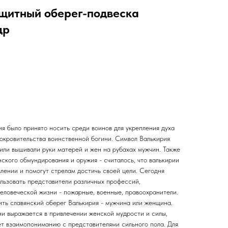
щитный оберег-подвеска
др
я было принято носить среди воинов для укрепления духа
покровительства воинственной богини. Символ Валькирия
или вышивали руки матерей и жен на рубахах мужчин. Также
ского обмундирования и оружия - считалось, что валькирии
лении и помогут стрелам достичь своей цели. Сегодня
ользовать представители различных профессий,
еловеческой жизни - пожарные, военные, правоохранители.
ить славянский оберег Валькирия - мужчина или женщина.
и выражается в привлечении женской мудрости и силы,
ет взаимопониманию с представителями сильного пола. Для