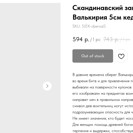
Скандинавский за
Валькирия 5см ке
SKU:
SIEK-oberval5
594
р.
743
р.
/
1 pc
/
1 pc
Out of stock
В давние времена оберег Валькири
во время битв и для привлечения 
выбивали на поверхности кулонов 
его изображали на предметах воин
направят меч в правильном направ
символ дев-воительниц могут исп
подразумевающих опасность для ч
Не имеет значения, кто будет нос
Для женщин помощь древней богин
терпения и выдержки, способству