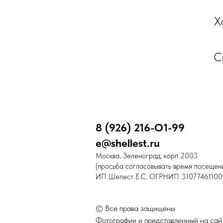
Х
С
8 (926) 216-О1-99
e@shellest.ru
Москва, Зеленоград, корп 2003
(просьба согласовывать время посещени
ИП Шелест Е.С. ОГРНИП 31077461100
© Все права защищены
Фотографии и представленный на сайт