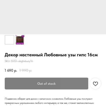
Декор настенный Любовные узы гипс 16см
SKU:
SVGI-obgllubuzy16
1 690
р.
1 990
р.
Out of stock
Подвеска-оберег для дома с кельтским символом Любовные узы послужит
прекрасным украшением любого интерьера, а так же, станет великолепным