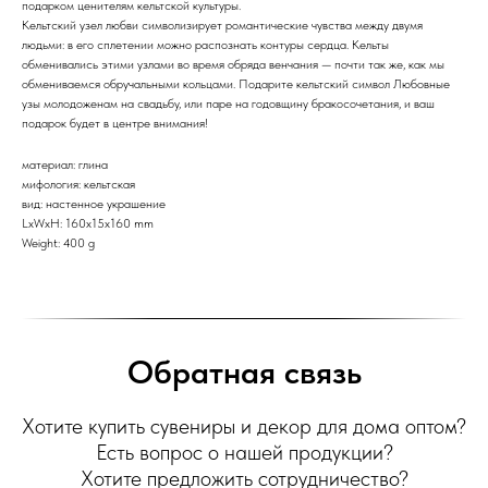
подарком ценителям кельтской культуры.
Кельтский узел любви символизирует романтические чувства между двумя
людьми: в его сплетении можно распознать контуры сердца. Кельты
обменивались этими узлами во время обряда венчания — почти так же, как мы
обмениваемся обручальными кольцами. Подарите кельтский символ Любовные
узы молодоженам на свадьбу, или паре на годовщину бракосочетания, и ваш
подарок будет в центре внимания!
материал: глина
мифология: кельтская
вид: настенное украшение
LxWxH: 160x15x160 mm
Weight: 400 g
Обратная связь
Хотите купить сувениры и декор для дома оптом?
Есть вопрос о нашей продукции?
Хотите предложить сотрудничество?