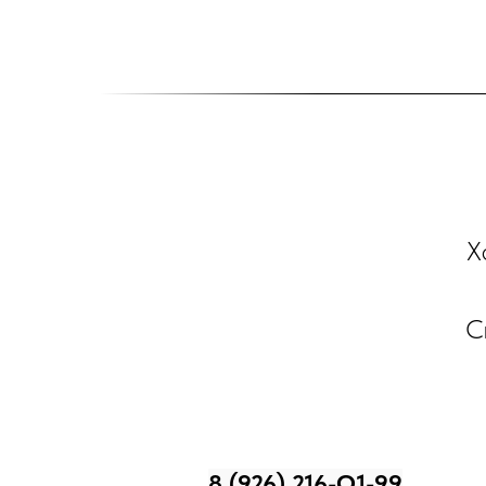
Х
С
8 (926) 216-О1-99