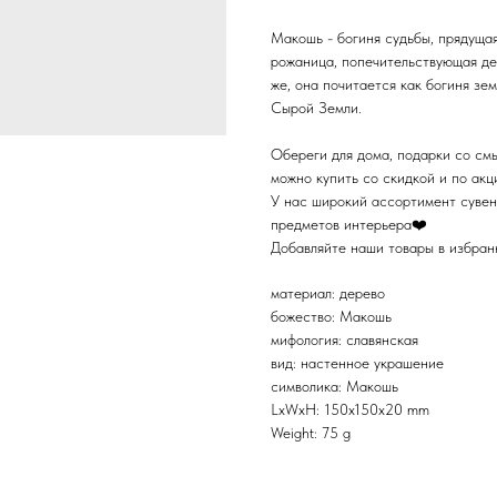
Макошь - богиня судьбы, прядущая
рожаница, попечительствующая де
же, она почитается как богиня зе
Сырой Земли.
Обереги для дома, подарки со см
можно купить со скидкой и по ак
У нас широкий ассортимент сувен
предметов интерьера❤️
Добавляйте наши товары в избранн
материал: дерево
божество: Макошь
мифология: славянская
вид: настенное украшение
символика: Макошь
LxWxH: 150x150x20 mm
Weight: 75 g