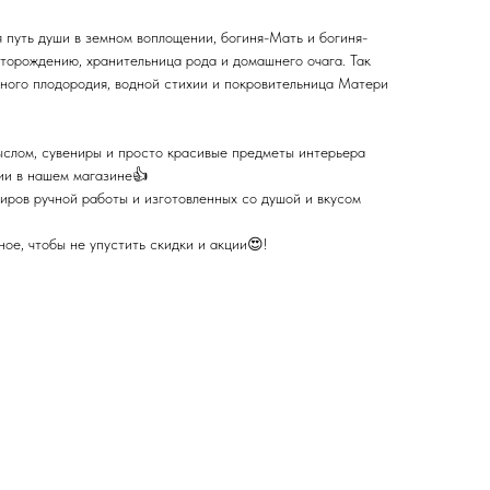
 путь души в земном воплощении, богиня-Мать и богиня-
торождению, хранительница рода и домашнего очага. Так
много плодородия, водной стихии и покровительница Матери
ыслом, сувениры и просто красивые предметы интерьера
ции в нашем магазине👍
иров ручной работы и изготовленных со душой и вкусом
ое, чтобы не упустить скидки и акции😍!