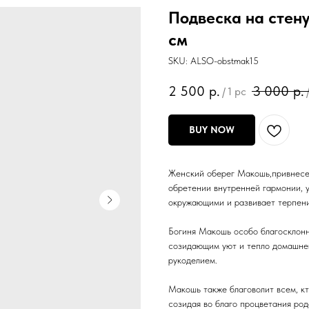
Подвеска на стен
см
SKU:
ALSO-obstmak15
2 500
р.
3 000
р.
/
1 pc
BUY NOW
Женский оберег Макошь,привнесет
обретении внутренней гармонии, у
окружающими и развивает терпени
Богиня Макошь особо благосклонн
созидающим уют и тепло домашнег
рукоделием.
Макошь также благоволит всем, кт
созидая во благо процветания род