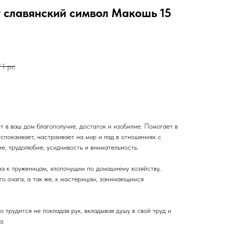
у славянский символ Макошь 15
/
1 pc
 в ваш дом благополучие, достаток и изобилие. Помогает в
спокаивает, настраивает на мир и лад в отношениях с
е, трудолюбие, усидчивость и внимательность.
а к труженицам, хлопочущим по домашнему хозяйству,
о очага, а так же, к мастерицам, занимающимся
о трудится не покладая рук, вкладывая душу в свой труд и
а.