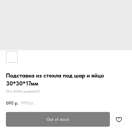
Подставка из стекла под шар и яйцо
30*30*17мм
SKU:
RGKS-podstekl30
690
р.
990
р.
Out of stock