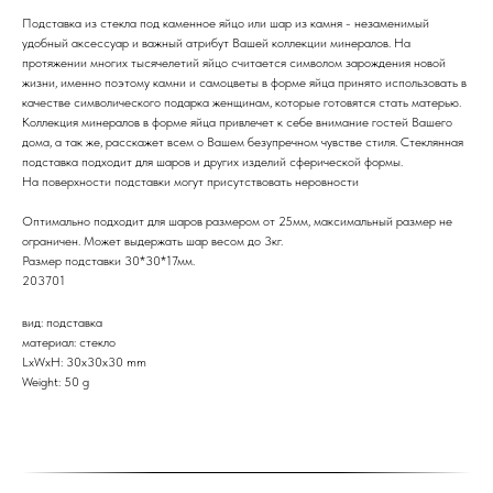
Подставка из стекла под каменное яйцо или шар из камня - незаменимый
удобный аксессуар и важный атрибут Вашей коллекции минералов. На
протяжении многих тысячелетий яйцо считается символом зарождения новой
жизни, именно поэтому камни и самоцветы в форме яйца принято использовать в
качестве символического подарка женщинам, которые готовятся стать матерью.
Коллекция минералов в форме яйца привлечет к себе внимание гостей Вашего
дома, а так же, расскажет всем о Вашем безупречном чувстве стиля. Стеклянная
подставка подходит для шаров и других изделий сферической формы.
На поверхности подставки могут присутствовать неровности
Оптимально подходит для шаров размером от 25мм, максимальный размер не
ограничен. Может выдержать шар весом до 3кг.
Размер подставки 30*30*17мм.
203701
вид: подставка
материал: стекло
LxWxH: 30x30x30 mm
Weight: 50 g