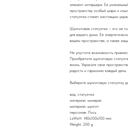
элемент интерьера. Ее уникальны
пространству особый шарм и изыск
статуэтка станет настоящим укра
Шунгитовая статуэтка – это не то
для вашего дома. Ее энергетическ
вашем пространстве, а также защи
Не упустите возможность привнес
Приобретите шунгитовую статуэтк
жизнь. Украсьте свое пространст
радость и гармонию каждый день.
Выберите шунгитовую статуэтку дл
вид: статуэтка
материал: минерал
материал: шунгит
персонаж: Лось
LxWxH: 140x100x100 mm
Weight: 200 g