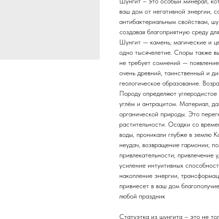
Шунгит – это особый минерал, ко
ваш дом от негативной энергии, с
антибактериальным свойствам, шу
создавая благоприятную среду для
Шунгит — камень, магические и ц
одно тысячелетие. Споры также в
не требует сомнений — появление
очень древний, таинственный и д
геологическое образование. Возра
Породу определяют углеродистое 
углём и антрацитом. Материал, д
органической природы. Это перег
растительности. Осадки со време
воды, проникали глубже в землю 
неудач, возвращение гармонии; по
привлекательности; привлечение у
усиление интуитивных способност
накопление энергии, трансформац
привнесет в ваш дом благополучие
любой праздник
Статуэтка из шунгита – это не то