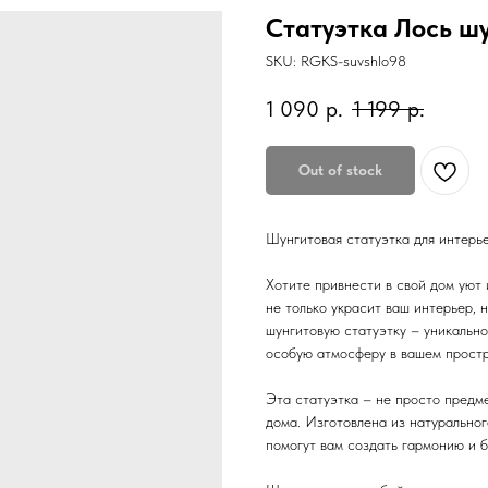
Статуэтка Лось ш
SKU:
RGKS-suvshlo98
1 090
р.
1 199
р.
Out of stock
Шунгитовая статуэтка для интерь
Хотите привнести в свой дом уют
не только украсит ваш интерьер, 
шунгитовую статуэтку – уникальн
особую атмосферу в вашем простр
Эта статуэтка – не просто предме
дома. Изготовлена из натуральног
помогут вам создать гармонию и 