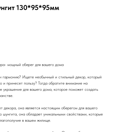
унгит 130*95*95мм
ера- мощный оберег для вашего дома
 и гармонию? Ищете необычный и стильный декор, который
но и принесет пользу? Тогда обратите внимание на
ое украшение для вашего дома, которое поможет создать
анстве.
т декора, она является настоящим оберегом для вашего
о шунгита, она обладает уникальными свойствами, которые
благополучие в вашем жилище.