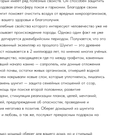
торый имеет ряд полезных свойств. Он способен защитить
оздавая атмосферу покоя и гармонии. Благодаря своим
нгит поможет очистить воздух от вредных микроорганизмов,
 вашего здоровья и благополучия.
елебные свойства которого интересуют человечество уже не
ызывает происхождение породы. Однако один факт не уже
 датируется докембрийским периодом. Получается, что это
иковинный экземпляр из прошлого Шунгит — это древнее
ст называется в 2 миллиарда лет, по мнению многих учёных.
вещество, находящееся где-то между графитом, каменным
авший начало камню — сапропель, или донные отложения
ной почвы, остатки живых организмов, отмершей водной
нем накрывали новые слои, которые уплотнялись, лишались
Камень шунгит — защита семейных отношений от ссор,
мощь при поиске второй половинки, развитие
дачи, стимуляция реализации планов, целей, мечтаний;
ей, предупреждение об опасностях; проведение и
ия негатива в позитив. Оберег домашний из шунгита
 и любовь, а так же, послужит прекрасным подарком на
лько мощный оберег для вашего дома, но и стильный