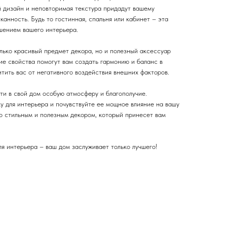
й дизайн и неповторимая текстура придадут вашему
анность. Будь то гостинная, спальня или кабинет – эта
шением вашего интерьера.
лько красивый предмет декора, но и полезный аксессуар
ие свойства помогут вам создать гармонию и баланс в
тить вас от негативного воздействия внешних факторов.
ти в свой дом особую атмосферу и благополучие.
у для интерьера и почувствуйте ее мощное влияние на вашу
во стильным и полезным декором, который принесет вам
я интерьера – ваш дом заслуживает только лучшего!