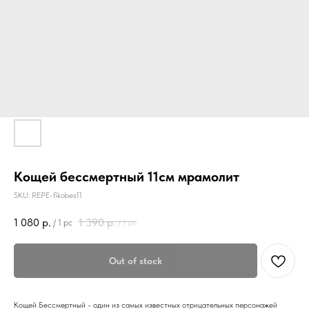
Кощей бессмертный 11см мрамолит
SKU:
REPE-fikobes11
1 080
р.
1 390
р.
/
1 pc
/
1 pc
Out of stock
Кощей Бессмертный - один из самых известных отрицательных персонажей