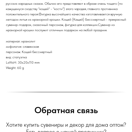
русских народных сказок. Обычно его представляют в образе очень тощего (по
кажущемуся сходству "кощей" - "кости") злого чародея, главного противника
положительного героя.Фигурка высочайшего качества изготавливается вручную
методом литья из мраморной крошки. Кощей (Кащей) Бессмертный - прекрасный
сувенир-подарок, сказочный персонаж, фигурка для коллекции.Сувенир из
мраморной крошки послужит отличным подарком на любой праздник
материал: мрамолит
мифология: славянская
персонаж: Кощей бессмертный
вид: статуэтка
LxWxH: 30x20x110 mm
Weight: 60 g
Обратная связь
Хотите купить сувениры и декор для дома оптом?
Есть вопрос о нашей продукции?