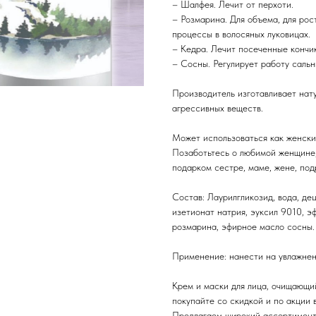
– Шалфея. Лечит от перхоти.
– Розмарина. Для объема, для рос
процессы в волосяных луковицах.
– Кедра. Лечит посеченные кончик
– Сосны. Регулирует работу сальн
Производитель изготавливает нат
агрессивных веществ.
Может использоваться как женски
Позаботьтесь о любимой женщине,
подарком сестре, маме, жене, подр
Состав: Лаурилгликозид, вода, дец
изетионат натрия, эуксил 9010, 
розмарина, эфирное масло сосны.
Применение: нанести на увлажнен
Крем и маски для лица, очищающи
покупайте со скидкой и по акции
Предлагаем широкий ассортимент 