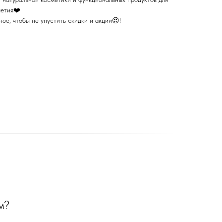
летия❤️
ое, чтобы не упустить скидки и акции😍!
м?