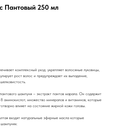
с Пантовый 250 мл
ечивает комплексный уход: укрепляет волосяные луковицы,
улирует рост волос и предупреждает их выпадение,
 шелковистость.
пантового шампуня – экстракт пантов марала. Он содержит
18 аминокислот, множество минералов и витаминов, которые
готворно влияет на состояние жирной кожи головы.
 Алтая входят натуральные эфирные масла которые
 шампунях: