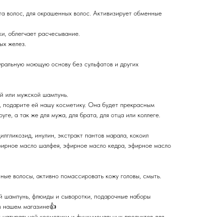
та волос, для окрашенных волос. Активизирует обменные
и, облегчает расчесывание.
ых желез.
уральную моющую основу без сульфатов и других
й или мужской шампунь.
 подарите ей нашу косметику. Она будет прекрасным
уге, а так же для мужа, для брата, для отца или коллеге.
илгликозид, инулин, экстракт пантов марала, кокоил
эфирное масло шалфея, эфирное масло кедра, эфирное масло
ные волосы, активно помассировать кожу головы, смыть.
й шампунь, флюиды и сыворотки, подарочные наборы
 в нашем магазине👍
натуральной косметики и функциональных продуктов для