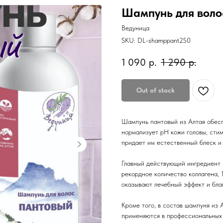
Шампунь для воло
Ведуница
SKU:
DL-shamppant250
1 090
р.
1 290
р.
Out of stock
Шампунь пантовый из Алтая обесп
нормализует pH кожи головы, стим
придает им естественный блеск и
Главный действующий ингредиент 
рекордное количество коллагена, 
оказывают лечебный эффект и бла
Кроме того, в состав шампуня из
применяются в профессиональных