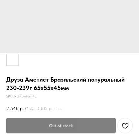
Друза Аметист Бразильский натуральный
230-239г 65х55х45мм
SKU:
RGKS-dram4E
2 548
р.
3 185
р.
/
1 pc
/
1 pc
Out of stock