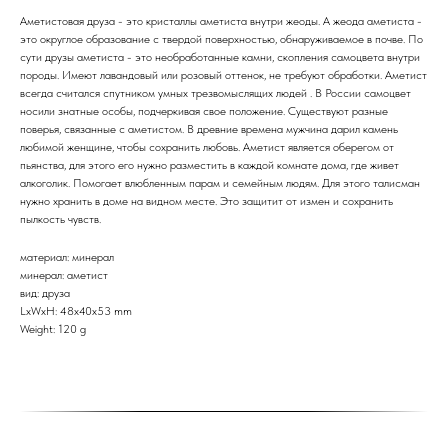
Аметистовая друза - это кристаллы аметиста внутри жеоды. А жеода аметиста -
это округлое образование с твердой поверхностью, обнаруживаемое в почве. По
сути друзы аметиста - это необработанные камни, скопления самоцвета внутри
породы. Имеют лавандовый или розовый оттенок, не требуют обработки. Аметист
всегда считался спутником умных трезвомыслящих людей . В России самоцвет
носили знатные особы, подчеркивая свое положение. Существуют разные
поверья, связанные с аметистом. В древние времена мужчина дарил камень
любимой женщине, чтобы сохранить любовь. Аметист является оберегом от
пьянства, для этого его нужно разместить в каждой комнате дома, где живет
алкоголик. Помогает влюбленным парам и семейным людям. Для этого талисман
нужно хранить в доме на видном месте. Это защитит от измен и сохранить
пылкость чувств.
материал: минерал
минерал: аметист
вид: друза
LxWxH: 48x40x53 mm
Weight: 120 g