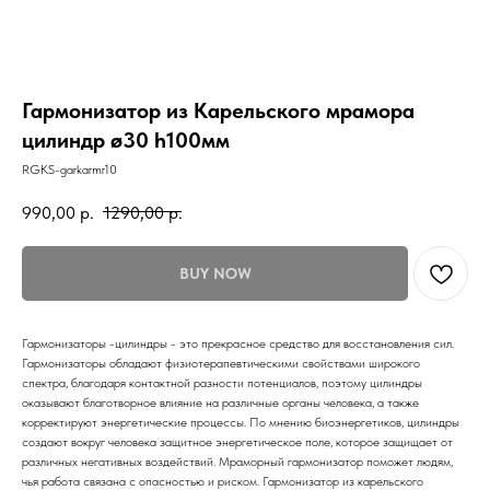
Гармонизатор из Карельского мрамора
цилиндр ø30 h100мм
RGKS-garkarmr10
990,00
р.
1290,00
р.
BUY NOW
Гармонизаторы -цилиндры - это прекрасное средство для восстановления сил.
Гармонизаторы обладают физиотерапевтическими свойствами широкого
спектра, благодаря контактной разности потенциалов, поэтому цилиндры
оказывают благотворное влияние на различные органы человека, а также
корректируют энергетические процессы. По мнению биоэнергетиков, цилиндры
создают вокруг человека защитное энергетическое поле, которое защищает от
различных негативных воздействий. Мраморный гармонизатор поможет людям,
чья работа связана с опасностью и риском. Гармонизатор из карельского