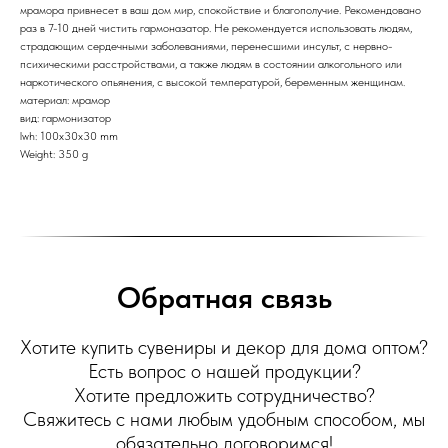
мрамора привнесет в ваш дом мир, спокойствие и благополучие. Рекомендовано
раз в 7-10 дней чистить гармоназатор. Не рекомендуется использовать людям,
страдающим сердечными заболеваниями, перенесшими инсульт, с нервно-
психическими расстройствами, а также людям в состоянии алкогольного или
наркотического опьянения, с высокой температурой, беременным женщинам.
материал: мрамор
вид: гармонизатор
lwh: 100x30x30 mm
Weight: 350 g
Обратная связь
Хотите купить сувениры и декор для дома оптом?
Есть вопрос о нашей продукции?
Хотите предложить сотрудничество?
Свяжитесь с нами любым удобным способом, мы
обязательно договоримся!