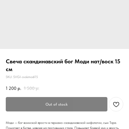
Свеча скандинавский бог Моди нат/воск 15
см
SKU:
SVGI-svskmodi15
1 200
р.
1 500
р.
Out of stock
Моди — бог воинской ярости в германо-скандинавской мифологии, сын Тора.
Помогает в битве, наводя на противника страх. Повышает боевой дух и ярость