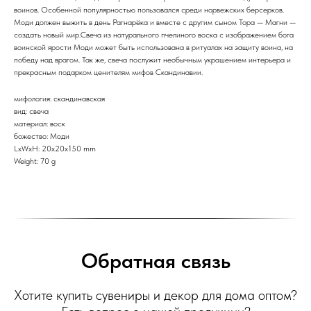
воинов. Особенной популярностью пользовался среди норвежских берсерков.
Моди должен выжить в день Рагнарёка и вместе с другим сыном Тора — Магни —
создать новый мир.Свеча из натурального пчелиного воска с изображением бога
воинской ярости Моди может быть использована в ритуалах на защиту воина, на
победу над врагом. Так же, свеча послужит необычным украшением интерьера и
прекрасным подарком ценителям мифов Скандинавии.
мифология: скандинавская
вид: свеча
материал: воск
божество: Моди
LxWxH: 20x20x150 mm
Weight: 70 g
Обратная связь
Хотите купить сувениры и декор для дома оптом?