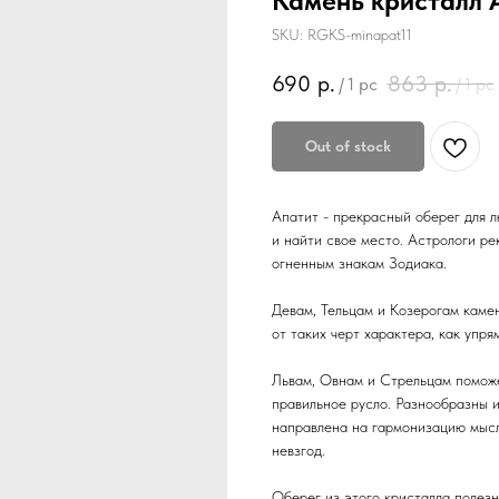
Камень кристалл А
SKU:
RGKS-minapat11
690
р.
863
р.
/
1 pc
/
1 pc
Out of stock
Апатит - прекрасный оберег для 
и найти свое место. Астрологи р
огненным знакам Зодиака.
Девам, Тельцам и Козерогам каме
от таких черт характера, как упря
Львам, Овнам и Стрельцам поможе
правильное русло. Разнообразны 
направлена на гармонизацию мысл
невзгод.
Оберег из этого кристалла полезн