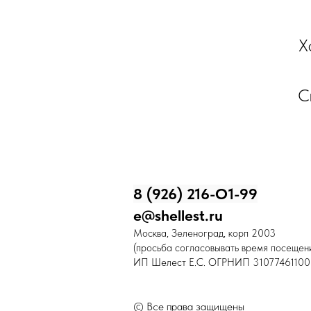
Х
С
8 (926) 216-О1-99
e@shellest.ru
Москва, Зеленоград, корп 2003
(просьба согласовывать время посещени
ИП Шелест Е.С. ОГРНИП 31077461100
© Все права защищены