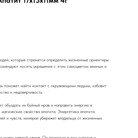
патит 17х13х11мм 4г
людей, которые стремятся определить жизненные ориентиры
екомендуют носить украшения с этим самоцветом земным и
нь поможет найти контакт с окружающими людьми, избавит
мство и недоверчивость.
т обуздать их буйный нрав и направить энергию в
и магические свойства апатита. Энергетика апатита
ей и чувств, минерал убережет владельца от жизненных
о иметь каждой семье. Он приносит в дом счастье и