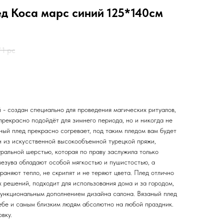
Коса марс синий 125*140см
/
1 pc
 - создан специально для проведения магических ритуалов,
прекрасно подойдёт для зимнего периода, но и никогда не
ный плед прекрасно согревает, под таким пледом вам будет
н из искусственной высокообъемной турецкой пряжи,
ральной шерстью, которая по праву заслужила только
везува обладают особой мягкостью и пушистостью, а
аняют тепло, не скрипят и не теряют цвета. Плед отлично
 решений, подходит для использования дома и за городом,
функциональным дополнением дизайна салона. Вязаный плед
бе и самым близким людям абсолютно на любой праздник.
вку.