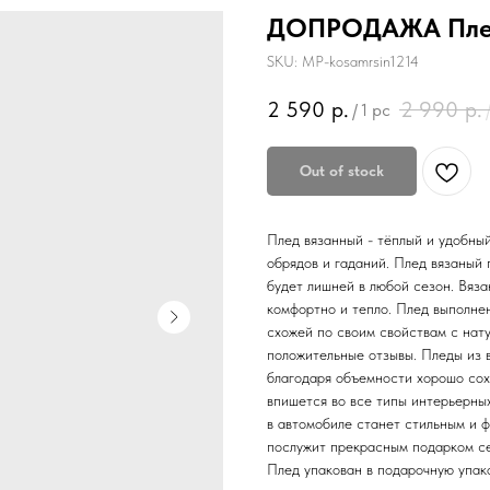
ДОПРОДАЖА Плед 
SKU:
MP-kosamrsin1214
2 590
р.
2 990
р.
/
1 pc
Out of stock
Плед вязанный - тёплый и удобный
обрядов и гаданий. Плед вязаный 
будет лишней в любой сезон. Вяза
комфортно и тепло. Плед выполне
схожей по своим свойствам с нату
положительные отзывы. Пледы из 
благодаря объемности хорошо сохр
впишется во все типы интерьерных
в автомобиле станет стильным и 
послужит прекрасным подарком се
Плед упакован в подарочную упако