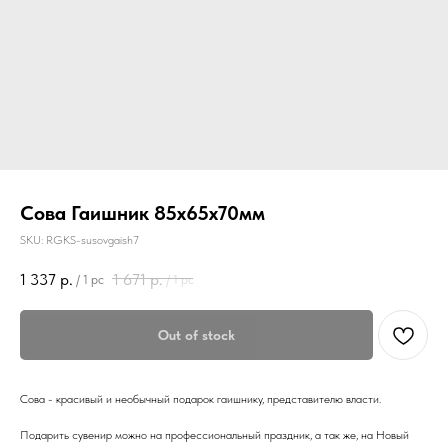
Сова Гаишник 85х65х70мм
SKU:
RGKS-susovgaish7
1 337
р.
1 671
р.
/
1 pc
/
1 pc
Out of stock
Сова - красивый и необычный подарок гаишнику, представителю власти.
Подарить сувенир можно на профессиональный праздник, а так же, на Новый