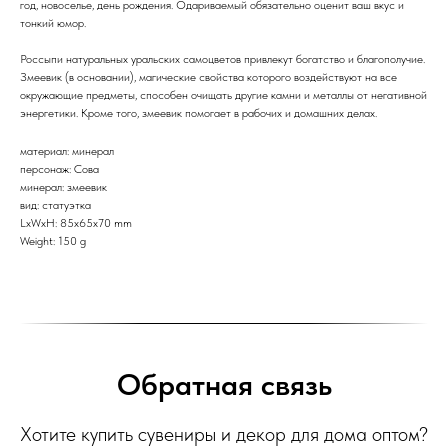
год, новоселье, день рождения. Одариваемый обязательно оценит ваш вкус и
тонкий юмор.
Россыпи натуральных уральских самоцветов привлекут богатство и благополучие.
Змеевик (в основании), магические свойства которого воздействуют на все
окружающие предметы, способен очищать другие камни и металлы от негативной
энергетики. Кроме того, змеевик помогает в рабочих и домашних делах.
материал: минерал
персонаж: Сова
минерал: змеевик
вид: статуэтка
LxWxH: 85x65x70 mm
Weight: 150 g
Обратная связь
Хотите купить сувениры и декор для дома оптом?