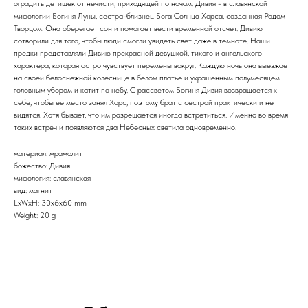
оградить детишек от нечисти, приходящей по ночам. Дивия - в славянской
мифологии Богиня Луны, сестра-близнец Бога Солнца Хорса, созданная Родом
Творцом. Она оберегает сон и помогает вести временной отсчет. Дивию
сотворили для того, чтобы люди смогли увидеть свет даже в темноте. Наши
предки представляли Дивию прекрасной девушкой, тихого и ангельского
характера, которая остро чувствует перемены вокруг. Каждую ночь она выезжает
на своей белоснежной колеснице в белом платье и украшенным полумесяцем
головным убором и катит по небу. С рассветом Богиня Дивия возвращается к
себе, чтобы ее место занял Хорс, поэтому брат с сестрой практически и не
видятся. Хотя бывает, что им разрешается иногда встретиться. Именно во время
таких встреч и появляются два Небесных светила одновременно.
материал: мрамолит
божество: Дивия
мифология: славянская
вид: магнит
LxWxH: 30x6x60 mm
Weight: 20 g