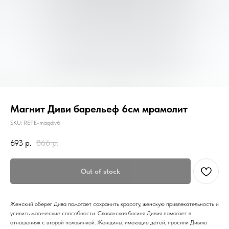
Магнит Диви барельеф 6см мрамолит
SKU:
REPE-magdiv6
693
р.
866
р.
Out of stock
Женский оберег Дива помогает сохранить красоту, женскую привлекательность и
усилить магические способности. Славянская богиня Дивия помогает в
отношениях с второй половинкой. Женщины, имеющие детей, просили Дивию