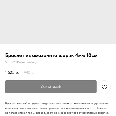
Браслет из амазонита шарик 4мм 18см
SKU:
RGKS-bramazsh4_18
1 523
р.
1 940
р.
Out of stock
Браслет женский на руку с натуральными камнями - это уникальное украшение,
которое подчеркнет ваш стиль и привлечет восхищенные взгляды. Этот браслет
не только станет ярким аксессуаром, но и обережет вас от негативных энергий,