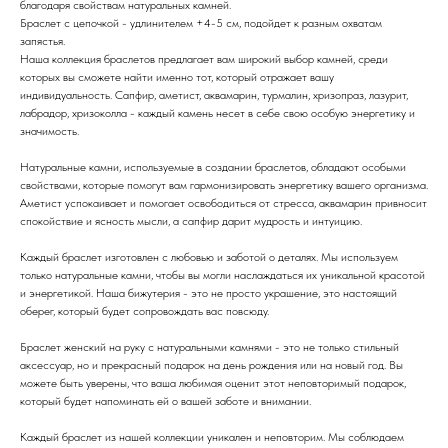
благодаря свойствам натуральных камней.
Браслет с цепочкой - удлинителем +4-5 см, подойдет к разным охватам
запястья.
Наша коллекция браслетов предлагает вам широкий выбор камней, среди
которых вы сможете найти именно тот, который отражает вашу
индивидуальность. Сапфир, аметист, аквамарин, турмалин, хризопраз, лазурит,
лабрадор, хризоколла - каждый камень несет в себе свою особую энергетику и
значимость.
Натуральные камни, используемые в создании браслетов, обладают особыми
свойствами, которые помогут вам гармонизировать энергетику вашего организма.
Аметист успокаивает и помогает освободиться от стресса, аквамарин привносит
спокойствие и ясность мысли, а сапфир дарит мудрость и интуицию.
Каждый браслет изготовлен с любовью и заботой о деталях. Мы используем
только натуральные камни, чтобы вы могли наслаждаться их уникальной красотой
и энергетикой. Наша бижутерия - это не просто украшение, это настоящий
оберег, который будет сопровождать вас повсюду.
Браслет женский на руку с натуральными камнями - это не только стильный
аксессуар, но и прекрасный подарок на день рождения или на новый год. Вы
можете быть уверены, что ваша любимая оценит этот неповторимый подарок,
который будет напоминать ей о вашей заботе и внимании.
Каждый браслет из нашей коллекции уникален и неповторим. Мы соблюдаем