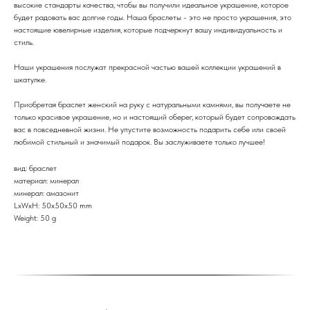
высокие стандарты качества, чтобы вы получили идеальное украшение, которое
будет радовать вас долгие годы. Наша браслеты - это не просто украшения, это
настоящие ювелирные изделия, которые подчеркнут вашу индивидуальность и
стиль.
Наши украшения послужат прекрасной частью вашей коллекции украшений в
шкатулке.
Приобретая браслет женский на руку с натуральными камнями, вы получаете не
только красивое украшение, но и настоящий оберег, который будет сопровождать
вас в повседневной жизни. Не упустите возможность подарить себе или своей
любимой стильный и значимый подарок. Вы заслуживаете только лучшее!
вид: браслет
материал: минерал
минерал: амазонит
LxWxH: 50x50x50 mm
Weight: 50 g