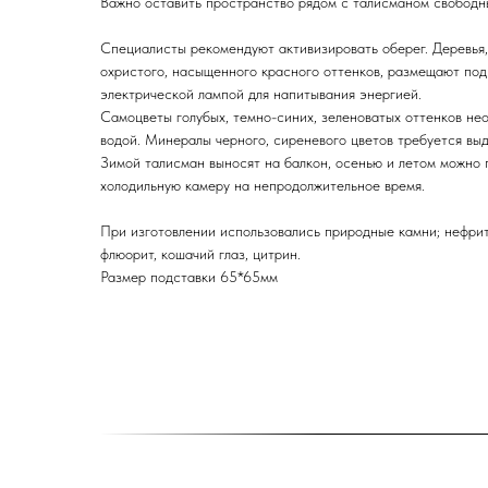
Важно оставить пространство рядом с талисманом свободн
Специалисты рекомендуют активизировать оберег. Деревья
охристого, насыщенного красного оттенков, размещают под
электрической лампой для напитывания энергией.
Самоцветы голубых, темно-синих, зеленоватых оттенков не
водой. Минералы черного, сиреневого цветов требуется выд
Зимой талисман выносят на балкон, осенью и летом можно 
холодильную камеру на непродолжительное время.
При изготовлении использовались природные камни; нефрит,
флюорит, кошачий глаз, цитрин.
Размер подставки 65*65мм