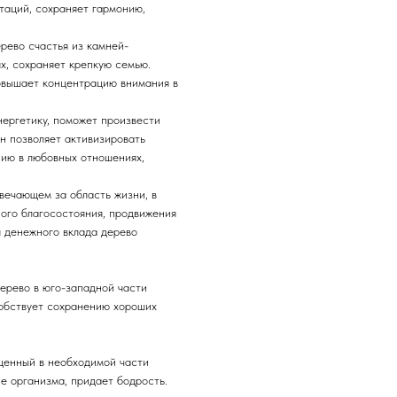
таций, сохраняет гармонию,
рево счастья из камней-
х, сохраняет крепкую семью.
повышает концентрацию внимания в
нергетику, поможет произвести
н позволяет активизировать
нию в любовных отношениях,
вечающем за область жизни, в
ого благосостояния, продвижения
 денежного вклада дерево
ерево в юго-западной части
обствует сохранению хороших
щенный в необходимой части
е организма, придает бодрость.