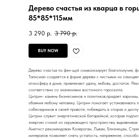
Дерево счастья из кварца в го
85*85*115мм
3 290
р.
3 790
р.
BUY NOW
Дерево счастья по фен-шуй символизирует благополучие, ф
Талисман создается в форме дерева с листьями из самоцв
атмосферу в доме, привлекают удачу, любовь, достаток. Ре
соответствии со значениями восточного гороскопа.
Цитрин- камень бизнесменов и политиков,придает харизмы,
обаяния любому человеку. Цитрин помогает устанавливать л
собеседников в своей правоте, побеждать в спорах и диспу
Цитрин служит энергетической батарейкой, которая подпит
энергию стихий из окружающего пространства, выравнивая 
Аметист рекомендован Козерогам, Львам, Близнецам, Стрел
минералов позволяет снять усталость, напряжение, способ