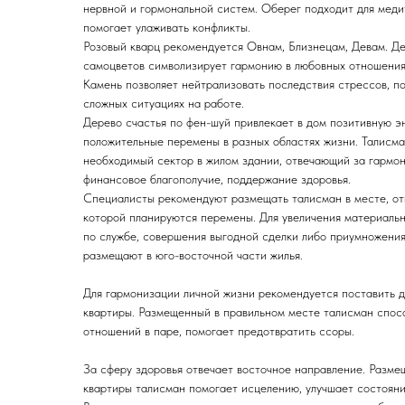
нервной и гормональной систем. Оберег подходит для меди
помогает улаживать конфликты.
Розовый кварц рекомендуется Овнам, Близнецам, Девам. Де
самоцветов символизирует гармонию в любовных отношения
Камень позволяет нейтрализовать последствия стрессов, 
сложных ситуациях на работе.
Дерево счастья по фен-шуй привлекает в дом позитивную э
положительные перемены в разных областях жизни. Талисма
необходимый сектор в жилом здании, отвечающий за гармо
финансовое благополучие, поддержание здоровья.
Специалисты рекомендуют размещать талисман в месте, от
которой планируются перемены. Для увеличения материальн
по службе, совершения выгодной сделки либо приумножения
размещают в юго-восточной части жилья.
Для гармонизации личной жизни рекомендуется поставить д
квартиры. Размещенный в правильном месте талисман спос
отношений в паре, помогает предотвратить ссоры.
За сферу здоровья отвечает восточное направление. Разме
квартиры талисман помогает исцелению, улучшает состояни