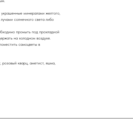
ым.
, украшенные минералами желтого,
 лучами солнечного света либо
обходимо промыть под прохладной
ержать на холодном воздухе.
поместить самоцветы в
 розовый кварц, аметист, яшма,