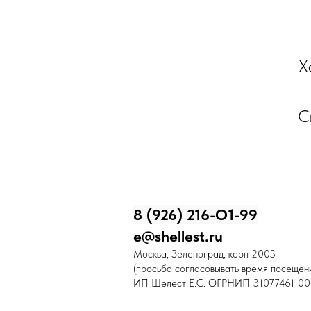
Х
С
8 (926) 216-О1-99
e@shellest.ru
Москва, Зеленоград, корп 2003
(просьба согласовывать время посещени
ИП Шелест Е.С. ОГРНИП 31077461100