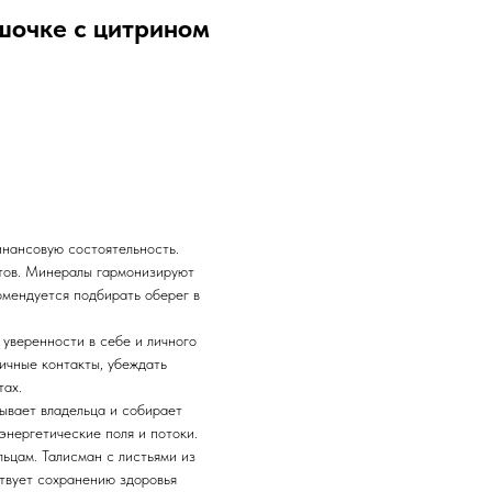
ршочке с цитрином
инансовую состоятельность.
етов. Минералы гармонизируют
комендуется подбирать оберег в
 уверенности в себе и личного
ичные контакты, убеждать
тах.
ывает владельца и собирает
энергетические поля и потоки.
ьцам. Талисман с листьями из
ствует сохранению здоровья