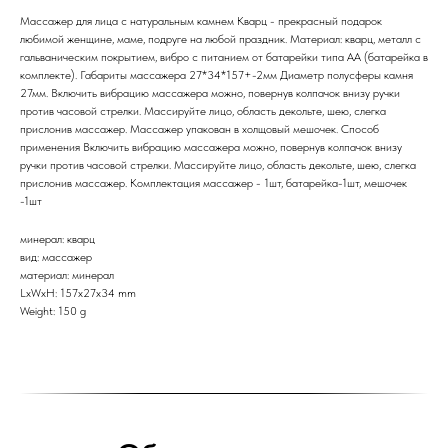
Массажер для лица с натуральным камнем Кварц - прекрасный подарок
любимой женщине, маме, подруге на любой праздник. Материал: кварц, металл с
гальваническим покрытием, вибро с питанием от батарейки типа АА (батарейка в
комплекте). Габариты массажера 27*34*157+-2мм Диаметр полусферы камня
27мм. Включить вибрацию массажера можно, повернув колпачок внизу ручки
против часовой стрелки. Массируйте лицо, область декольте, шею, слегка
прислонив массажер. Массажер упакован в холщовый мешочек. Способ
применения Включить вибрацию массажера можно, повернув колпачок внизу
ручки против часовой стрелки. Массируйте лицо, область декольте, шею, слегка
прислонив массажер. Комплектация массажер - 1шт, батарейка-1шт, мешочек
-1шт
минерал: кварц
вид: массажер
материал: минерал
LxWxH: 157x27x34 mm
Weight: 150 g