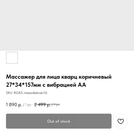
Массажер для лица кварц коричневый
27*34*157мм с вибрацией АА
SKU:
RGKS-massvibrkvarc16
1 890
р.
2 499
р.
/
1 pc
/
1 pc
Out of stock