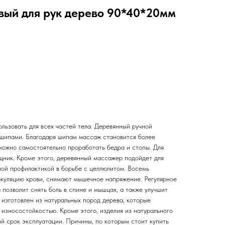
ый для рук дерево 90*40*20мм
ьзовать для всех частей тела. Деревянный ручной
 шипами. Благодаря шипам массаж становится более
ожно самостоятельно проработать бедра и стопы. Для
ник. Кроме этого, деревянный массажер подойдет для
ной профилактикой в борьбе с целлюлитом. Восемь
куляцию крови, снимают мышечное напряжение. Регулярное
позволит снять боль в спине и мышцах, а также улучшит
 изготовлен из натуральных пород дерева, которые
износостойкостью. Кроме этого, изделия из натурального
й срок эксплуатации. Причины, по которым стоит купить