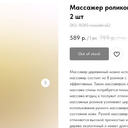
Массажер роликов
2 шт
SKU:
RGKS-massderruk2
589
р.
799
р.
/
1 pc
/
1 pc
Out of stock
Массажер деревянный можно испол
массажер состоит из 8 роликов с
эффективным. Таким массажером м
массажа спины потребуется помощ
массажа ягодиц и послужит отлич
массажных роликов усиливают цир
использование ручного массажера 
состояние кожи. Ручной массажер
отличаются высокой прочностью и 
дерева экологичный и имеют долги