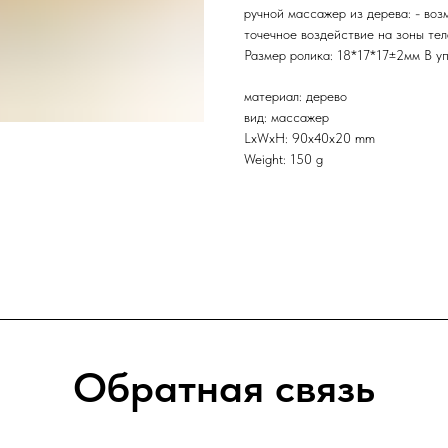
ручной массажер из дерева: - воз
точечное воздействие на зоны тел
Размер ролика: 18*17*17±2мм В у
материал: дерево
вид: массажер
LxWxH: 90x40x20 mm
Weight: 150 g
Обратная связь